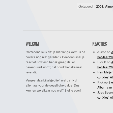
Getagged
2008
,
Almo
WELKOM
REACTIES
Ontzettend leuk dat je hier langs komt. Is de
clismo
op
A
coverX nog niet geraden? Geef dan snel je
het Jaar 2
reactie! Sowieso heb ik graag dat er
Rick B
op
A
gereaguurd wordt; dat houdt het allemaal
het Jaar 2
levendig.
Herr Meijer
conXies’ A
Vergeet daarbij alsjeblieft niet dat ik dit
Rick
op
Ste
allemaal voor de gezelligheid doe. Dus
Album van 
kennen we elkaar nog niet? Stel je voor!
Joes Beere
conXies’ A