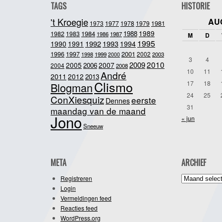
TAGS
HISTORIE
't Kroegie
AU
1981
1973
1977
1978
1979
1989
1984
1988
1982
1983
1986
1987
M
D
1995
1992
1993
1990
1991
1994
2001
1996
1997
2002
1998
1999
2003
2000
3
4
2010
2009
2005
2007
2006
2004
2008
10
11
André
2011
2012
2013
Clismo
17
18
Blogman
24
25
ConXiesquiz
eerste
Dennes
31
maandag van de maand
Jono
« jun
Sneeuw
META
ARCHIEF
Archief
Registreren
Login
Vermeldingen feed
Reacties feed
WordPress.org