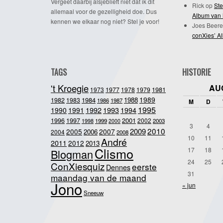
Vergeet daarbij alsjeblieft niet dat ik dit
Rick
op
Ste
allemaal voor de gezelligheid doe. Dus
Album van 
kennen we elkaar nog niet? Stel je voor!
Joes Beere
conXies’ A
TAGS
HISTORIE
't Kroegie
AU
1981
1973
1977
1978
1979
1989
1984
1988
1982
1983
1986
1987
M
D
1995
1992
1993
1990
1991
1994
2001
1996
1997
2002
1998
1999
2003
2000
3
4
2010
2009
2005
2007
2006
2004
2008
10
11
André
2011
2012
2013
Clismo
17
18
Blogman
24
25
ConXiesquiz
eerste
Dennes
31
maandag van de maand
Jono
« jun
Sneeuw