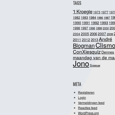
TAGS
't Kroegie
1973
1977
197
1984
19
1982
1983
1986
1987
1992
1993
1990
1991
199
200
1996
1997
1998
1999
2000
2005
2007
2006
2004
2008
André
2011
2012
2013
Clism
Blogman
ConXiesquiz
Dennes
maandag van de ma
Jono
Sneeuw
META
Registreren
Login
Vermeldingen feed
Reacties feed
WordPress.org