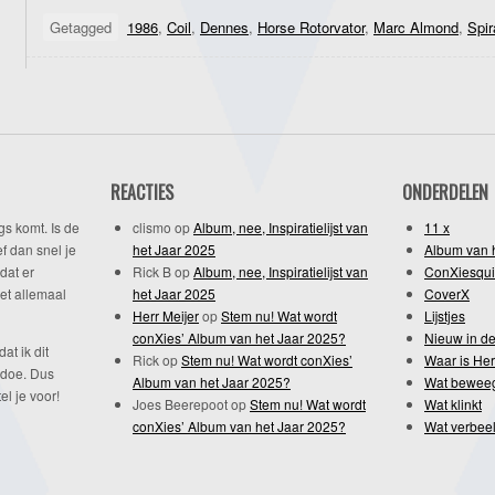
Getagged
1986
,
Coil
,
Dennes
,
Horse Rotorvator
,
Marc Almond
,
Spir
REACTIES
ONDERDELEN
gs komt. Is de
clismo
op
Album, nee, Inspiratielijst van
11 x
f dan snel je
het Jaar 2025
Album van 
dat er
Rick B
op
Album, nee, Inspiratielijst van
ConXiesqui
et allemaal
het Jaar 2025
CoverX
Herr Meijer
op
Stem nu! Wat wordt
Lijstjes
conXies’ Album van het Jaar 2025?
Nieuw in de
dat ik dit
Rick
op
Stem nu! Wat wordt conXies’
Waar is Her
 doe. Dus
Album van het Jaar 2025?
Wat bewee
l je voor!
Joes Beerepoot
op
Stem nu! Wat wordt
Wat klinkt
conXies’ Album van het Jaar 2025?
Wat verbeel