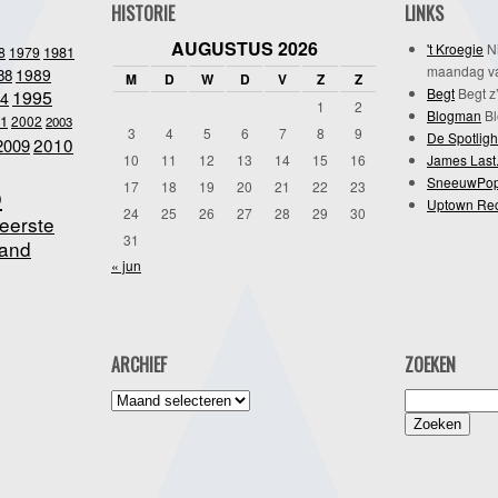
HISTORIE
LINKS
AUGUSTUS 2026
't Kroegie
Ni
1981
8
1979
maandag va
1989
88
M
D
W
D
V
Z
Z
Begt
Begt z’
1995
4
1
2
Blogman
Bl
1
2002
2003
3
4
5
6
7
8
9
De Spotligh
2010
2009
10
11
12
13
14
15
16
James Last
SneeuwPo
o
17
18
19
20
21
22
23
Uptown Re
24
25
26
27
28
29
30
eerste
31
and
« jun
ARCHIEF
ZOEKEN
Archief
Zoeken
naar: