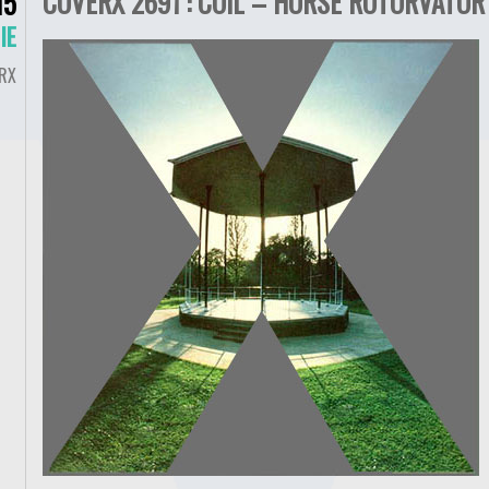
COVERX 2691 : COIL – HORSE ROTORVATOR 
15
IE
RX