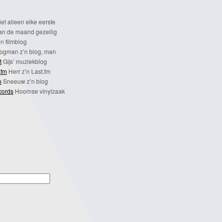
et alleen elke eerste
n de maand gezellig
n filmblog
ogman z’n blog, man
t
Gijs’ muziekblog
.fm
Herr z’n Last.fm
p
Sneeuw z’n blog
cords
Hoornse vinylzaak