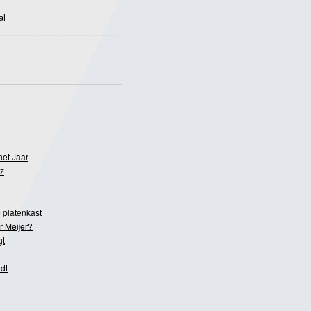
al
het Jaar
z
 platenkast
r Meijer?
gt
dt