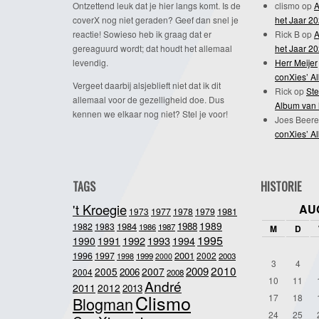
Ontzettend leuk dat je hier langs komt. Is de
clismo
op
A
coverX nog niet geraden? Geef dan snel je
het Jaar 2
reactie! Sowieso heb ik graag dat er
Rick B
op
A
gereaguurd wordt; dat houdt het allemaal
het Jaar 2
levendig.
Herr Meijer
conXies’ A
Vergeet daarbij alsjeblieft niet dat ik dit
Rick
op
Ste
allemaal voor de gezelligheid doe. Dus
Album van 
kennen we elkaar nog niet? Stel je voor!
Joes Beere
conXies’ A
TAGS
HISTORIE
't Kroegie
AU
1981
1973
1977
1978
1979
1989
1984
1988
1982
1983
1986
1987
M
D
1995
1992
1993
1990
1991
1994
2001
1996
1997
2002
1998
1999
2003
2000
3
4
2010
2009
2005
2007
2006
2004
2008
10
11
André
2011
2012
2013
Clismo
17
18
Blogman
24
25