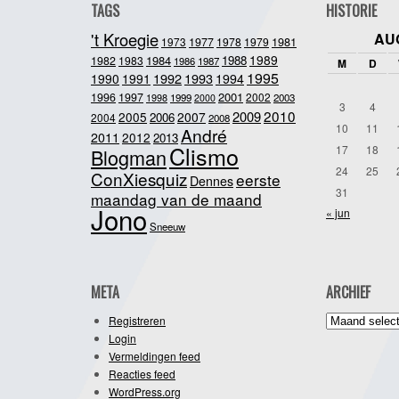
TAGS
HISTORIE
't Kroegie
AU
1981
1973
1977
1978
1979
1989
1984
1988
1982
1983
1986
1987
M
D
1995
1992
1993
1990
1991
1994
2001
1996
1997
2002
1998
1999
2003
2000
3
4
2010
2009
2005
2007
2006
2004
2008
10
11
André
2011
2012
2013
Clismo
17
18
Blogman
24
25
ConXiesquiz
eerste
Dennes
31
maandag van de maand
Jono
« jun
Sneeuw
META
ARCHIEF
Archief
Registreren
Login
Vermeldingen feed
Reacties feed
WordPress.org