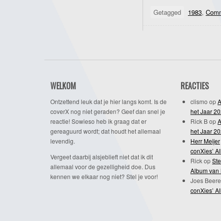
Getagged
1983
,
Comm
WELKOM
REACTIES
Ontzettend leuk dat je hier langs komt. Is de
clismo
op
A
coverX nog niet geraden? Geef dan snel je
het Jaar 2
reactie! Sowieso heb ik graag dat er
Rick B
op
A
gereaguurd wordt; dat houdt het allemaal
het Jaar 2
levendig.
Herr Meijer
conXies’ A
Vergeet daarbij alsjeblieft niet dat ik dit
Rick
op
Ste
allemaal voor de gezelligheid doe. Dus
Album van 
kennen we elkaar nog niet? Stel je voor!
Joes Beere
conXies’ A