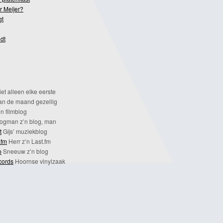
r Meijer?
gt
dt
et alleen elke eerste
n de maand gezellig
n filmblog
ogman z’n blog, man
t
Gijs’ muziekblog
.fm
Herr z’n Last.fm
p
Sneeuw z’n blog
cords
Hoornse vinylzaak