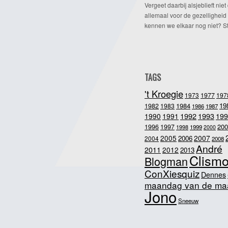
Vergeet daarbij alsjeblieft niet 
allemaal voor de gezelligheid
kennen we elkaar nog niet? Ste
TAGS
't Kroegie
1973
1977
197
1984
19
1982
1983
1986
1987
1992
1993
1990
1991
199
200
1996
1997
1998
1999
2000
2005
2007
2006
2004
2008
André
2011
2012
2013
Clism
Blogman
ConXiesquiz
Dennes
maandag van de ma
Jono
Sneeuw