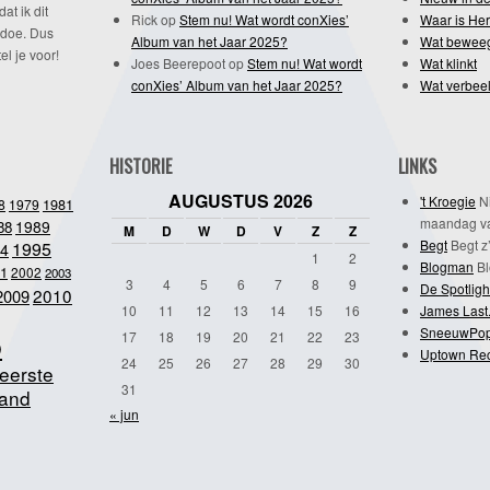
dat ik dit
Rick
op
Stem nu! Wat wordt conXies’
Waar is Her
 doe. Dus
Album van het Jaar 2025?
Wat bewee
l je voor!
Joes Beerepoot
op
Stem nu! Wat wordt
Wat klinkt
conXies’ Album van het Jaar 2025?
Wat verbeel
HISTORIE
LINKS
AUGUSTUS 2026
't Kroegie
Ni
1981
8
1979
maandag va
1989
88
M
D
W
D
V
Z
Z
Begt
Begt z’
1995
4
1
2
Blogman
Bl
1
2002
2003
3
4
5
6
7
8
9
De Spotligh
2010
2009
10
11
12
13
14
15
16
James Last
SneeuwPo
o
17
18
19
20
21
22
23
Uptown Re
24
25
26
27
28
29
30
eerste
31
and
« jun