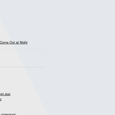
Come Out at Night
het Jaar
z
 platenkast