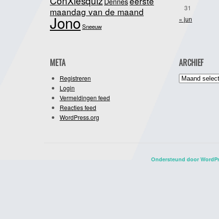
ConXiesquiz
eerste
Dennes
31
maandag van de maand
Jono
« jun
Sneeuw
META
ARCHIEF
Archief
Registreren
Login
Vermeldingen feed
Reacties feed
WordPress.org
Ondersteund door WordP