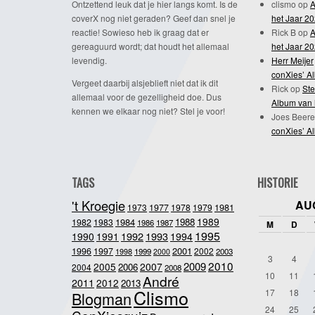
Ontzettend leuk dat je hier langs komt. Is de
clismo
op
A
coverX nog niet geraden? Geef dan snel je
het Jaar 2
reactie! Sowieso heb ik graag dat er
Rick B
op
A
gereaguurd wordt; dat houdt het allemaal
het Jaar 2
levendig.
Herr Meijer
conXies’ A
Vergeet daarbij alsjeblieft niet dat ik dit
Rick
op
Ste
allemaal voor de gezelligheid doe. Dus
Album van 
kennen we elkaar nog niet? Stel je voor!
Joes Beere
conXies’ A
TAGS
HISTORIE
't Kroegie
AU
1981
1973
1977
1978
1979
1989
1984
1988
1982
1983
1986
1987
M
D
1995
1992
1993
1990
1991
1994
2001
1996
1997
2002
1998
1999
2003
2000
3
4
2010
2009
2005
2007
2006
2004
2008
10
11
André
2011
2012
2013
Clismo
17
18
Blogman
24
25