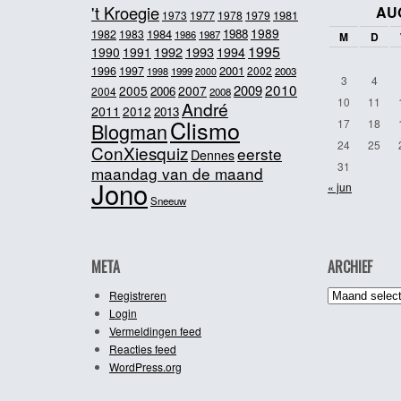
't Kroegie
AU
1981
1973
1977
1978
1979
1989
1984
1988
1982
1983
1986
1987
M
D
1995
1992
1993
1990
1991
1994
2001
1996
1997
2002
1998
1999
2003
2000
3
4
2010
2009
2005
2007
2006
2004
2008
10
11
André
2011
2012
2013
Clismo
17
18
Blogman
24
25
ConXiesquiz
eerste
Dennes
31
maandag van de maand
Jono
« jun
Sneeuw
META
ARCHIEF
Archief
Registreren
Login
Vermeldingen feed
Reacties feed
WordPress.org