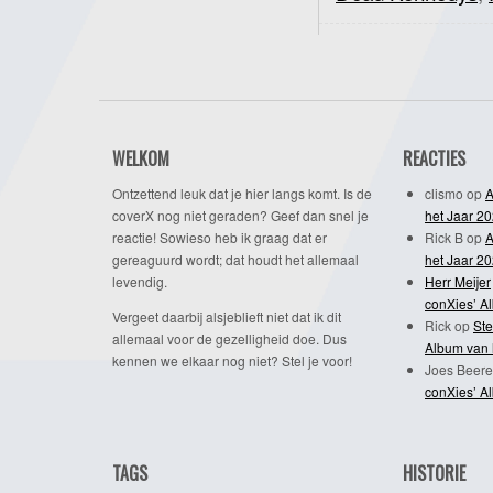
WELKOM
REACTIES
Ontzettend leuk dat je hier langs komt. Is de
clismo
op
A
coverX nog niet geraden? Geef dan snel je
het Jaar 2
reactie! Sowieso heb ik graag dat er
Rick B
op
A
gereaguurd wordt; dat houdt het allemaal
het Jaar 2
levendig.
Herr Meijer
conXies’ A
Vergeet daarbij alsjeblieft niet dat ik dit
Rick
op
Ste
allemaal voor de gezelligheid doe. Dus
Album van 
kennen we elkaar nog niet? Stel je voor!
Joes Beere
conXies’ A
TAGS
HISTORIE