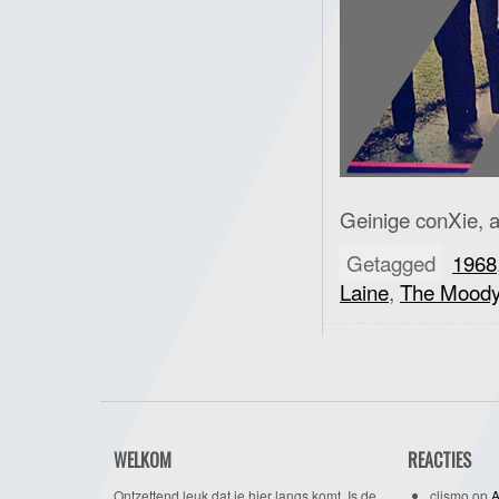
Geinige conXie, al
Getagged
1968
Laine
,
The Moody
WELKOM
REACTIES
Ontzettend leuk dat je hier langs komt. Is de
clismo
op
A