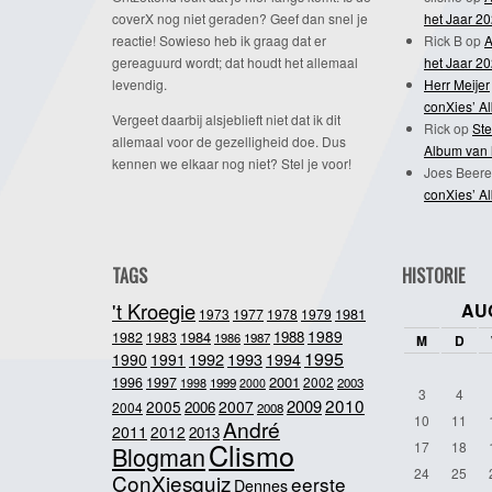
coverX nog niet geraden? Geef dan snel je
het Jaar 2
reactie! Sowieso heb ik graag dat er
Rick B
op
A
gereaguurd wordt; dat houdt het allemaal
het Jaar 2
levendig.
Herr Meijer
conXies’ A
Vergeet daarbij alsjeblieft niet dat ik dit
Rick
op
Ste
allemaal voor de gezelligheid doe. Dus
Album van 
kennen we elkaar nog niet? Stel je voor!
Joes Beere
conXies’ A
TAGS
HISTORIE
't Kroegie
AU
1981
1973
1977
1978
1979
1989
1984
1988
1982
1983
1986
1987
M
D
1995
1992
1993
1990
1991
1994
2001
1996
1997
2002
1998
1999
2003
2000
3
4
2010
2009
2005
2007
2006
2004
2008
10
11
André
2011
2012
2013
Clismo
17
18
Blogman
24
25
ConXiesquiz
eerste
Dennes