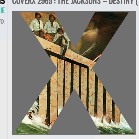
COVERX 2969 : THE JACKSONS – DESTINY (
15
IE
RX