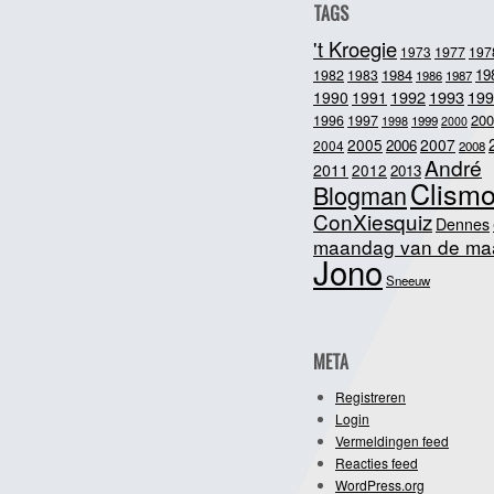
TAGS
't Kroegie
1973
1977
197
1984
19
1982
1983
1986
1987
1992
1993
1990
1991
199
200
1996
1997
1998
1999
2000
2005
2007
2006
2004
2008
André
2011
2012
2013
Clism
Blogman
ConXiesquiz
Dennes
maandag van de ma
Jono
Sneeuw
META
Registreren
Login
Vermeldingen feed
Reacties feed
WordPress.org