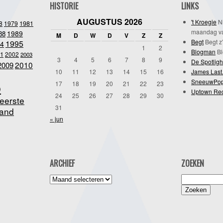
HISTORIE
LINKS
AUGUSTUS 2026
't Kroegie
Ni
1981
8
1979
maandag va
1989
88
M
D
W
D
V
Z
Z
Begt
Begt z’
1995
4
1
2
Blogman
Bl
1
2002
2003
3
4
5
6
7
8
9
De Spotligh
2010
2009
10
11
12
13
14
15
16
James Last
SneeuwPo
o
17
18
19
20
21
22
23
Uptown Re
24
25
26
27
28
29
30
eerste
31
and
« jun
ARCHIEF
ZOEKEN
Archief
Zoeken
naar: