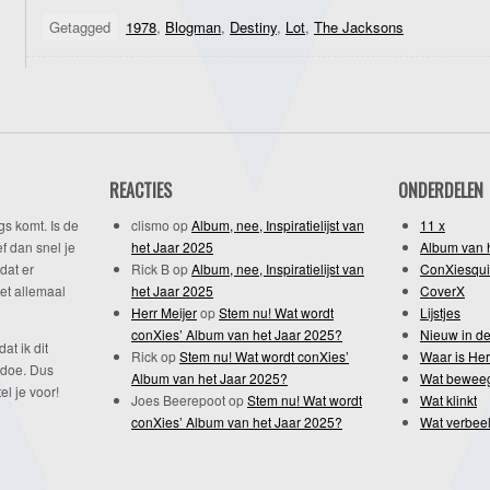
Getagged
1978
,
Blogman
,
Destiny
,
Lot
,
The Jacksons
REACTIES
ONDERDELEN
gs komt. Is de
clismo
op
Album, nee, Inspiratielijst van
11 x
f dan snel je
het Jaar 2025
Album van 
dat er
Rick B
op
Album, nee, Inspiratielijst van
ConXiesqui
et allemaal
het Jaar 2025
CoverX
Herr Meijer
op
Stem nu! Wat wordt
Lijstjes
conXies’ Album van het Jaar 2025?
Nieuw in de
dat ik dit
Rick
op
Stem nu! Wat wordt conXies’
Waar is Her
 doe. Dus
Album van het Jaar 2025?
Wat bewee
l je voor!
Joes Beerepoot
op
Stem nu! Wat wordt
Wat klinkt
conXies’ Album van het Jaar 2025?
Wat verbeel