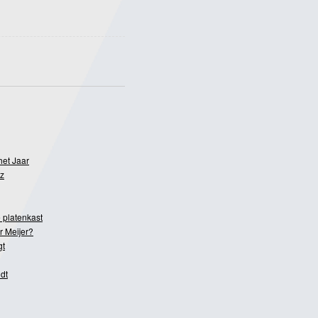
het Jaar
z
 platenkast
r Meijer?
gt
dt