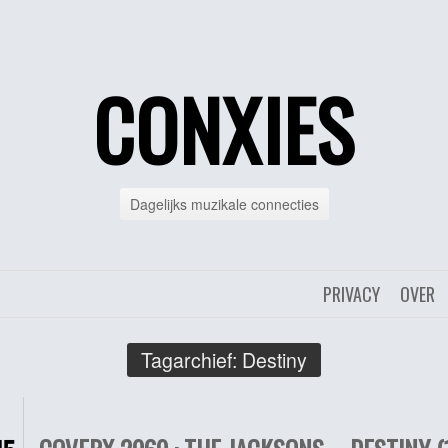
CONXIES
Dagelijks muzikale connecties
PRIVACY
OVER
Tagarchief:
Destiny