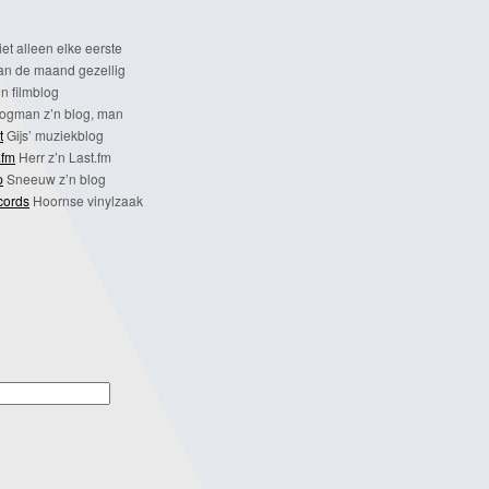
et alleen elke eerste
n de maand gezellig
n filmblog
ogman z’n blog, man
t
Gijs’ muziekblog
.fm
Herr z’n Last.fm
p
Sneeuw z’n blog
cords
Hoornse vinylzaak