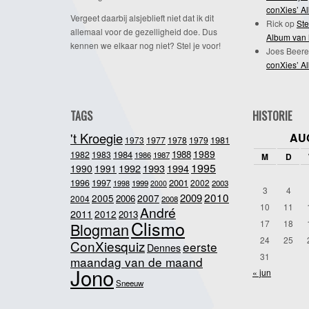
conXies’ A
Vergeet daarbij alsjeblieft niet dat ik dit
Rick
op
Ste
allemaal voor de gezelligheid doe. Dus
Album van 
kennen we elkaar nog niet? Stel je voor!
Joes Beere
conXies’ A
TAGS
HISTORIE
't Kroegie
AU
1981
1973
1977
1978
1979
1989
1984
1988
1982
1983
1986
1987
M
D
1995
1992
1993
1990
1991
1994
2001
1996
1997
2002
1998
1999
2003
2000
3
4
2010
2009
2005
2007
2006
2004
2008
10
11
André
2011
2012
2013
Clismo
17
18
Blogman
24
25
ConXiesquiz
eerste
Dennes
31
maandag van de maand
Jono
« jun
Sneeuw