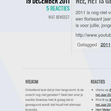
NEE, HET IS 
19 DECEMBER 2011
5 REACTIES
2011 is nog niet v
WAT BEWEEGT
een florissant ja
is voor jullie, jon
http://www.yout
Getagged
2011
WELKOM
REACTIES
Ontzettend leuk dat je hier langs komt. Is de
clismo
op
A
coverX nog niet geraden? Geef dan snel je
het Jaar 2
reactie! Sowieso heb ik graag dat er
Rick B
op
A
gereaguurd wordt; dat houdt het allemaal
het Jaar 2
levendig.
Herr Meijer