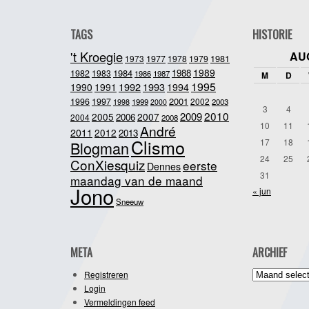
TAGS
HISTORIE
't Kroegie
AU
1981
1973
1977
1978
1979
1989
1984
1988
1982
1983
1986
1987
M
D
1995
1992
1993
1990
1991
1994
2001
1996
1997
2002
1998
1999
2003
2000
3
4
2010
2009
2005
2007
2006
2004
2008
10
11
André
2011
2012
2013
Clismo
17
18
Blogman
24
25
ConXiesquiz
eerste
Dennes
31
maandag van de maand
Jono
« jun
Sneeuw
META
ARCHIEF
Archief
Registreren
Login
Vermeldingen feed