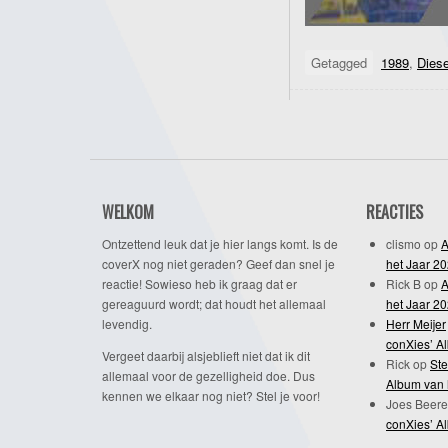
Getagged
1989
,
Dies
WELKOM
REACTIES
Ontzettend leuk dat je hier langs komt. Is de
clismo
op
A
coverX nog niet geraden? Geef dan snel je
het Jaar 2
reactie! Sowieso heb ik graag dat er
Rick B
op
A
gereaguurd wordt; dat houdt het allemaal
het Jaar 2
levendig.
Herr Meijer
conXies’ A
Vergeet daarbij alsjeblieft niet dat ik dit
Rick
op
Ste
allemaal voor de gezelligheid doe. Dus
Album van 
kennen we elkaar nog niet? Stel je voor!
Joes Beere
conXies’ A