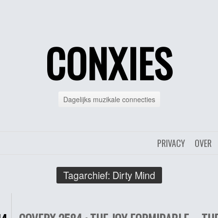
CONXIES
Dagelijks muzikale connecties
PRIVACY
OVER
Tagarchief:
Dirty Mind