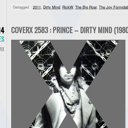
Getagged
2011
,
Dirty Mind
,
RickW
,
The Big Roar
,
The Joy Formida
COVERX 2583 : PRINCE – DIRTY MIND (1980
14
ES
RX