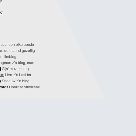
dt
et alleen elke eerste
n de maand gezellig
n filmblog
ogman z’n blog, man
t
Gijs’ muziekblog
.fm
Herr z’n Last.fm
p
Sneeuw z’n blog
cords
Hoornse vinylzaak