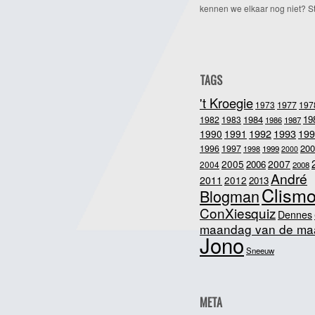
kennen we elkaar nog niet? Ste
TAGS
't Kroegie
1973
1977
197
1984
19
1982
1983
1986
1987
1992
1993
1990
1991
199
200
1996
1997
1998
1999
2000
2005
2007
2006
2004
2008
André
2011
2012
2013
Clism
Blogman
ConXiesquiz
Dennes
maandag van de ma
Jono
Sneeuw
META