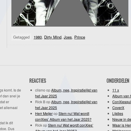
Getagged
1980
,
Dirty Mind
,
Joes
,
Prince
REACTIES
ONDERDELEN
gs komt. Is de
clismo
op
Album, nee, Inspiratielijst van
11 x
f dan snel je
het Jaar 2025
Album van 
dat er
Rick B
op
Album, nee, Inspiratielijst van
ConXiesqui
et allemaal
het Jaar 2025
CoverX
Herr Meijer
op
Stem nu! Wat wordt
Lijstjes
conXies’ Album van het Jaar 2025?
Nieuw in de
dat ik dit
Rick
op
Stem nu! Wat wordt conXies’
Waar is Her
 doe. Dus
Album van het Jaar 2025?
Wat bewee