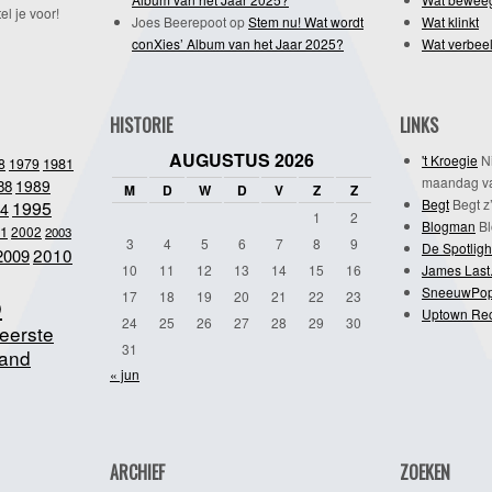
l je voor!
Joes Beerepoot
op
Stem nu! Wat wordt
Wat klinkt
conXies’ Album van het Jaar 2025?
Wat verbeel
HISTORIE
LINKS
AUGUSTUS 2026
't Kroegie
Ni
1981
8
1979
maandag va
1989
88
M
D
W
D
V
Z
Z
Begt
Begt z’
1995
4
1
2
Blogman
Bl
1
2002
2003
3
4
5
6
7
8
9
De Spotligh
2010
2009
10
11
12
13
14
15
16
James Last
SneeuwPo
o
17
18
19
20
21
22
23
Uptown Re
24
25
26
27
28
29
30
eerste
31
and
« jun
ARCHIEF
ZOEKEN