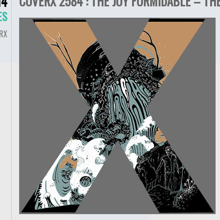
COVERX 2584 : THE JOY FORMIDABLE – THE
14
ES
RX