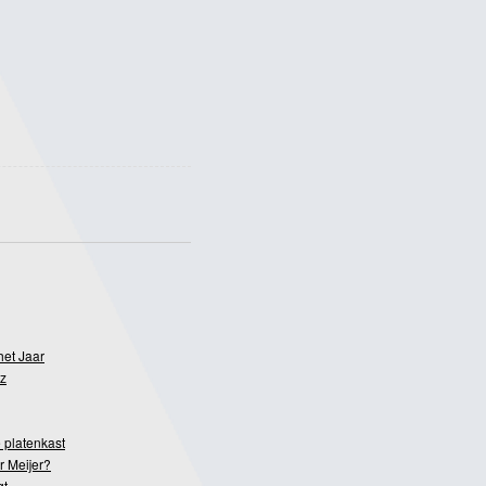
het Jaar
z
 platenkast
r Meijer?
gt