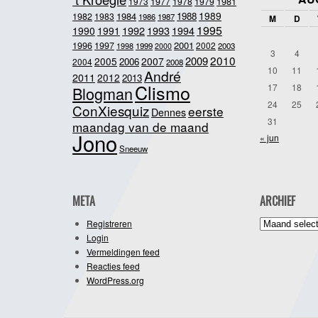
1981
1973
1977
1978
1979
1989
1984
1988
1982
1983
1986
1987
M
D
1995
1992
1993
1990
1991
1994
2001
1996
1997
2002
1998
1999
2003
2000
3
4
2010
2009
2005
2007
2006
2004
2008
10
11
André
2011
2012
2013
Clismo
17
18
Blogman
24
25
ConXiesquiz
eerste
Dennes
31
maandag van de maand
Jono
« jun
Sneeuw
META
ARCHIEF
Archief
Registreren
Login
Vermeldingen feed
Reacties feed
WordPress.org