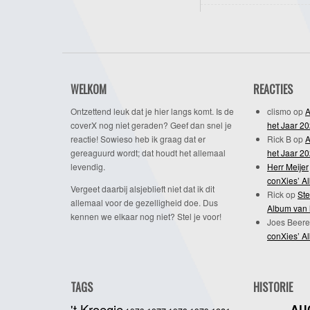
WELKOM
REACTIES
Ontzettend leuk dat je hier langs komt. Is de
clismo
op
A
coverX nog niet geraden? Geef dan snel je
het Jaar 2
reactie! Sowieso heb ik graag dat er
Rick B
op
A
gereaguurd wordt; dat houdt het allemaal
het Jaar 2
levendig.
Herr Meijer
conXies’ A
Vergeet daarbij alsjeblieft niet dat ik dit
Rick
op
Ste
allemaal voor de gezelligheid doe. Dus
Album van 
kennen we elkaar nog niet? Stel je voor!
Joes Beere
conXies’ A
TAGS
HISTORIE
't Kroegie
AU