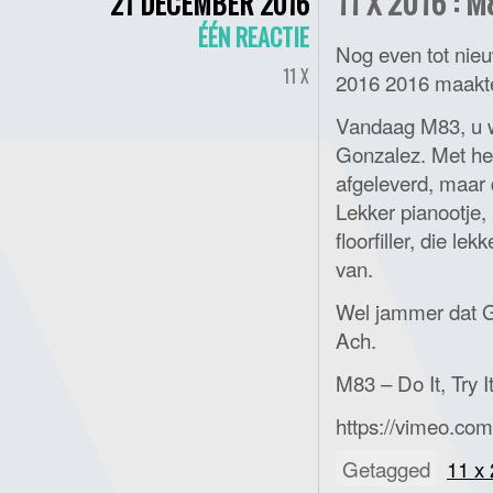
11 X 2016 : M
21 DECEMBER 2016
ÉÉN REACTIE
Nog even tot nieu
11 X
2016 2016 maakt
Vandaag M83, u w
Gonzalez. Met het
afgeleverd, maar 
Lekker pianootje,
floorfiller, die l
van.
Wel jammer dat G
Ach.
M83 – Do It, Try I
https://vimeo.co
Getagged
11 x