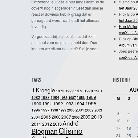
Ontzettend leuk dat je hier langs komt. Is de
clismo
op
A
coverX nog niet geraden? Geef dan snel je
het Jaar 2
reactie! Sowieso heb ik graag dat er
Rick B
op
A
gereaguurd wordt; dat houdt het allemaal
het Jaar 2
levendig.
Herr Meijer
conXies’ A
Vergeet daarbij alsjeblieft niet dat ik dit
Rick
op
Ste
allemaal voor de gezelligheid doe. Dus
Album van 
kennen we elkaar nog niet? Stel je voor!
Joes Beere
conXies’ A
TAGS
HISTORIE
't Kroegie
AU
1981
1973
1977
1978
1979
1989
1984
1988
1982
1983
1986
1987
M
D
1995
1992
1993
1990
1991
1994
2001
1996
1997
2002
1998
1999
2003
2000
3
4
2010
2009
2005
2007
2006
2004
2008
10
11
André
2011
2012
2013
Clismo
17
18
Blogman
24
25