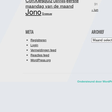
ConXiesquiz
eerste
Dennes
31
maandag van de maand
Jono
« jun
Sneeuw
META
ARCHIEF
Archief
Registreren
Login
Vermeldingen feed
Reacties feed
WordPress.org
Ondersteund door WordP