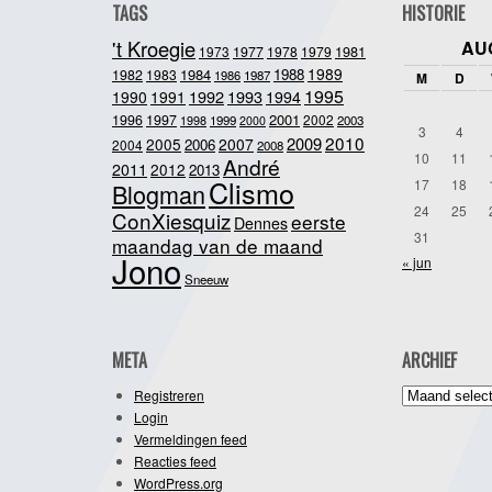
TAGS
HISTORIE
't Kroegie
AU
1981
1973
1977
1978
1979
1989
1984
1988
1982
1983
1986
1987
M
D
1995
1992
1993
1990
1991
1994
2001
1996
1997
2002
1998
1999
2003
2000
3
4
2010
2009
2005
2007
2006
2004
2008
10
11
André
2011
2012
2013
Clismo
17
18
Blogman
24
25
ConXiesquiz
eerste
Dennes
31
maandag van de maand
Jono
« jun
Sneeuw
META
ARCHIEF
Archief
Registreren
Login
Vermeldingen feed
Reacties feed
WordPress.org