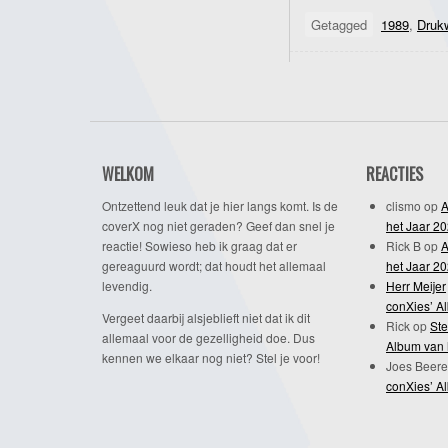
Getagged
1989
,
Druk
WELKOM
REACTIES
Ontzettend leuk dat je hier langs komt. Is de
clismo
op
A
coverX nog niet geraden? Geef dan snel je
het Jaar 2
reactie! Sowieso heb ik graag dat er
Rick B
op
A
gereaguurd wordt; dat houdt het allemaal
het Jaar 2
levendig.
Herr Meijer
conXies’ A
Vergeet daarbij alsjeblieft niet dat ik dit
Rick
op
Ste
allemaal voor de gezelligheid doe. Dus
Album van 
kennen we elkaar nog niet? Stel je voor!
Joes Beere
conXies’ A