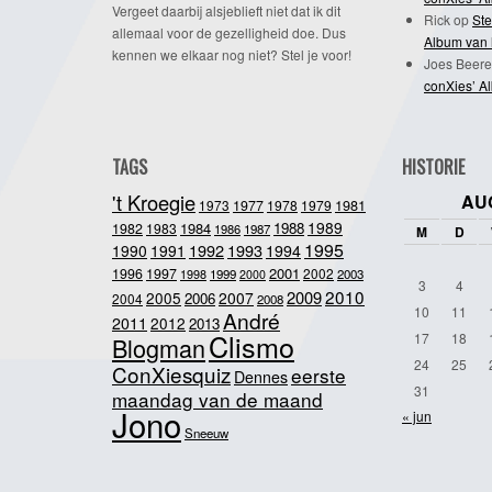
Vergeet daarbij alsjeblieft niet dat ik dit
Rick
op
Ste
allemaal voor de gezelligheid doe. Dus
Album van 
kennen we elkaar nog niet? Stel je voor!
Joes Beere
conXies’ A
TAGS
HISTORIE
't Kroegie
AU
1981
1973
1977
1978
1979
1989
1984
1988
1982
1983
1986
1987
M
D
1995
1992
1993
1990
1991
1994
2001
1996
1997
2002
1998
1999
2003
2000
3
4
2010
2009
2005
2007
2006
2004
2008
10
11
André
2011
2012
2013
Clismo
17
18
Blogman
24
25
ConXiesquiz
eerste
Dennes
31
maandag van de maand
Jono
« jun
Sneeuw