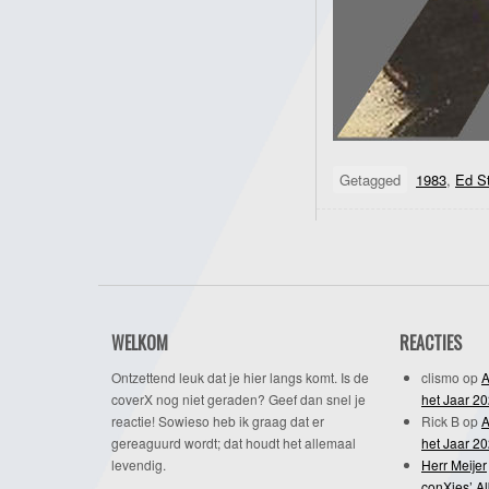
Getagged
1983
,
Ed S
WELKOM
REACTIES
Ontzettend leuk dat je hier langs komt. Is de
clismo
op
A
coverX nog niet geraden? Geef dan snel je
het Jaar 2
reactie! Sowieso heb ik graag dat er
Rick B
op
A
gereaguurd wordt; dat houdt het allemaal
het Jaar 2
levendig.
Herr Meijer
conXies’ A