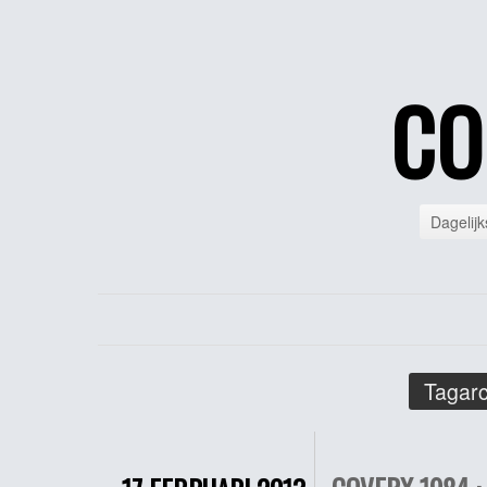
CO
Dagelijk
Tagarc