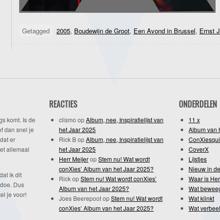
Getagged
2005
,
Boudewijn de Groot
,
Een Avond in Brussel
,
Ernst 
REACTIES
ONDERDELEN
gs komt. Is de
clismo
op
Album, nee, Inspiratielijst van
11 x
f dan snel je
het Jaar 2025
Album van 
dat er
Rick B
op
Album, nee, Inspiratielijst van
ConXiesqui
et allemaal
het Jaar 2025
CoverX
Herr Meijer
op
Stem nu! Wat wordt
Lijstjes
conXies’ Album van het Jaar 2025?
Nieuw in de
dat ik dit
Rick
op
Stem nu! Wat wordt conXies’
Waar is Her
 doe. Dus
Album van het Jaar 2025?
Wat bewee
l je voor!
Joes Beerepoot
op
Stem nu! Wat wordt
Wat klinkt
conXies’ Album van het Jaar 2025?
Wat verbeel