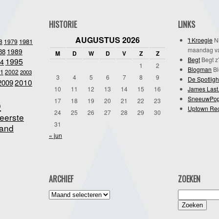
HISTORIE
LINKS
AUGUSTUS 2026
't Kroegie
Ni
1981
8
1979
maandag va
1989
88
M
D
W
D
V
Z
Z
Begt
Begt z’
1995
4
1
2
Blogman
Bl
1
2002
2003
3
4
5
6
7
8
9
De Spotligh
2010
2009
10
11
12
13
14
15
16
James Last
SneeuwPo
o
17
18
19
20
21
22
23
Uptown Re
24
25
26
27
28
29
30
eerste
31
and
« jun
ARCHIEF
ZOEKEN
Archief
Zoeken
naar: