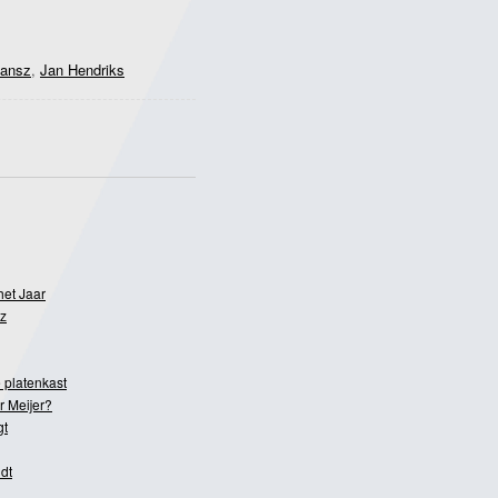
Jansz
,
Jan Hendriks
het Jaar
z
 platenkast
r Meijer?
gt
dt