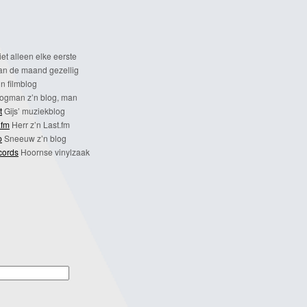
et alleen elke eerste
n de maand gezellig
n filmblog
ogman z’n blog, man
t
Gijs’ muziekblog
.fm
Herr z’n Last.fm
p
Sneeuw z’n blog
cords
Hoornse vinylzaak