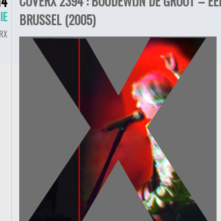
COVERX 2394 : BOUDEWIJN DE GROOT – EE
14
IE
BRUSSEL (2005)
RX