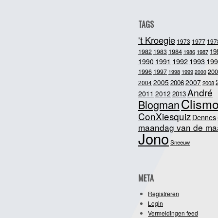
TAGS
't Kroegie
1973
1977
197
1984
19
1982
1983
1986
1987
1992
1993
1990
1991
199
200
1996
1997
1998
1999
2000
2005
2007
2006
2004
2008
André
2011
2012
2013
Clism
Blogman
ConXiesquiz
Dennes
maandag van de ma
Jono
Sneeuw
META
Registreren
Login
Vermeldingen feed