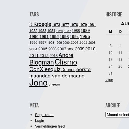
TAGS
HISTORIE
't Kroegie
AU
1981
1973
1977
1978
1979
1989
1984
1988
1982
1983
1986
1987
M
D
1995
1992
1993
1990
1991
1994
2001
1996
1997
2002
1998
1999
2003
2000
3
4
2010
2009
2005
2007
2006
2004
2008
10
11
André
2011
2012
2013
Clismo
17
18
Blogman
24
25
ConXiesquiz
eerste
Dennes
31
maandag van de maand
Jono
« jun
Sneeuw
META
ARCHIEF
Archief
Registreren
Login
Vermeldingen feed