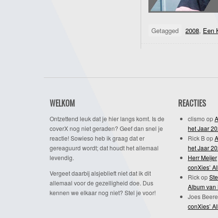
Getagged
2008
,
Een 
WELKOM
REACTIES
Ontzettend leuk dat je hier langs komt. Is de
clismo
op
A
coverX nog niet geraden? Geef dan snel je
het Jaar 2
reactie! Sowieso heb ik graag dat er
Rick B
op
A
gereaguurd wordt; dat houdt het allemaal
het Jaar 2
levendig.
Herr Meijer
conXies’ A
Vergeet daarbij alsjeblieft niet dat ik dit
Rick
op
Ste
allemaal voor de gezelligheid doe. Dus
Album van 
kennen we elkaar nog niet? Stel je voor!
Joes Beere
conXies’ A