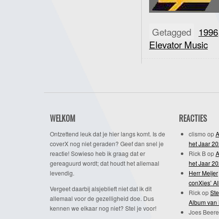
Getagged
1996
Elevator Music
WELKOM
REACTIES
Ontzettend leuk dat je hier langs komt. Is de
clismo
op
A
coverX nog niet geraden? Geef dan snel je
het Jaar 2
reactie! Sowieso heb ik graag dat er
Rick B
op
A
gereaguurd wordt; dat houdt het allemaal
het Jaar 2
levendig.
Herr Meijer
conXies’ A
Vergeet daarbij alsjeblieft niet dat ik dit
Rick
op
Ste
allemaal voor de gezelligheid doe. Dus
Album van 
kennen we elkaar nog niet? Stel je voor!
Joes Beere