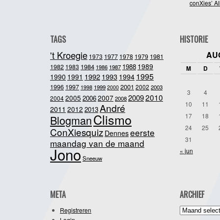
conXies’ A
TAGS
HISTORIE
't Kroegie
AU
1981
1973
1977
1978
1979
1989
1984
1988
1982
1983
1986
1987
M
D
1995
1992
1993
1990
1991
1994
2001
1996
1997
2002
1998
1999
2003
2000
3
4
2010
2009
2005
2007
2006
2004
2008
10
11
André
2011
2012
2013
Clismo
17
18
Blogman
24
25
ConXiesquiz
eerste
Dennes
31
maandag van de maand
Jono
« jun
Sneeuw
META
ARCHIEF
Archief
Registreren
Login