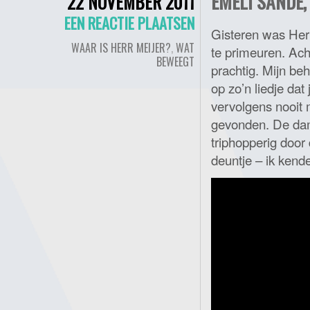
EMELI SANDÉ,
22 NOVEMBER 2011
EEN REACTIE PLAATSEN
Gisteren was Her
WAAR IS HERR MEIJER?
,
WAT
te primeuren. Ach
BEWEEGT
prachtig. Mijn be
op zo’n liedje dat 
vervolgens nooit 
gevonden. De dame
triphopperig door
deuntje – ik kende