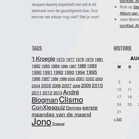
conXies’ A
Vergeet daarbij alsjeblieft niet dat ik dit
Rick
op
Ste
allemaal voor de gezelligheid doe. Dus
Album van 
kennen we elkaar nog niet? Stel je voor!
Joes Beere
conXies’ A
TAGS
HISTORIE
't Kroegie
AU
1981
1973
1977
1978
1979
1989
1984
1988
1982
1983
1986
1987
M
D
1995
1992
1993
1990
1991
1994
2001
1996
1997
2002
1998
1999
2003
2000
3
4
2010
2009
2005
2007
2006
2004
2008
10
11
André
2011
2012
2013
Clismo
17
18
Blogman
24
25
ConXiesquiz
eerste
Dennes
31
maandag van de maand
Jono
« jun
Sneeuw