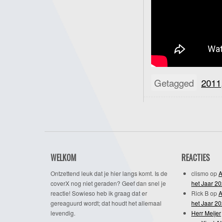
Getagged
2011
WELKOM
REACTIES
Ontzettend leuk dat je hier langs komt. Is de
clismo
op
A
coverX nog niet geraden? Geef dan snel je
het Jaar 2
reactie! Sowieso heb ik graag dat er
Rick B
op
A
gereaguurd wordt; dat houdt het allemaal
het Jaar 2
levendig.
Herr Meijer