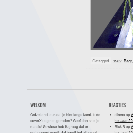
Getagged
1982
,
Begt
WELKOM
REACTIES
Ontzettend leuk dat je hier langs komt. Is de
clismo
op
A
coverX nog niet geraden? Geef dan snel je
het Jaar 2
reactie! Sowieso heb ik graag dat er
Rick B
op
A
gereaguurd wordt; dat houdt het allemaal
het Jaar 2