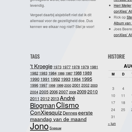
levendig.
Herr Meijer
conXies’ A
Vergeet daarbij alsjeblieft niet dat ik dit
Rick
op
Ste
allemaal voor de gezelligheid doe. Dus
Album van 
kennen we elkaar nog niet? Stel je voor!
Joes Beere
conXies’ A
TAGS
HISTORIE
't Kroegie
AU
1981
1973
1977
1978
1979
1989
1984
1988
1982
1983
1986
1987
M
D
1995
1992
1993
1990
1991
1994
2001
1996
1997
2002
1998
1999
2003
2000
3
4
2010
2009
2005
2007
2006
2004
2008
10
11
André
2011
2012
2013
Clismo
17
18
Blogman
24
25
ConXiesquiz
eerste
Dennes
31
maandag van de maand
Jono
« jun
Sneeuw