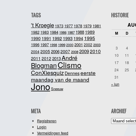
TAGS
HISTORIE
't Kroegie
AU
1981
1973
1977
1978
1979
1989
1984
1988
1982
1983
1986
1987
M
D
1995
1992
1993
1990
1991
1994
2001
1996
1997
2002
1998
1999
2003
2000
3
4
2010
2009
2005
2007
2006
2004
2008
10
11
André
2011
2012
2013
Clismo
17
18
Blogman
24
25
ConXiesquiz
eerste
Dennes
31
maandag van de maand
Jono
« jun
Sneeuw
META
ARCHIEF
Archief
Registreren
Login
Vermeldingen feed