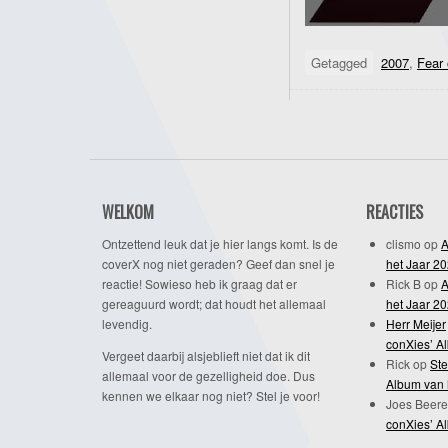
Getagged
2007
,
Fear 
WELKOM
REACTIES
Ontzettend leuk dat je hier langs komt. Is de
clismo
op
A
coverX nog niet geraden? Geef dan snel je
het Jaar 2
reactie! Sowieso heb ik graag dat er
Rick B
op
A
gereaguurd wordt; dat houdt het allemaal
het Jaar 2
levendig.
Herr Meijer
conXies’ A
Vergeet daarbij alsjeblieft niet dat ik dit
Rick
op
Ste
allemaal voor de gezelligheid doe. Dus
Album van 
kennen we elkaar nog niet? Stel je voor!
Joes Beere
conXies’ A