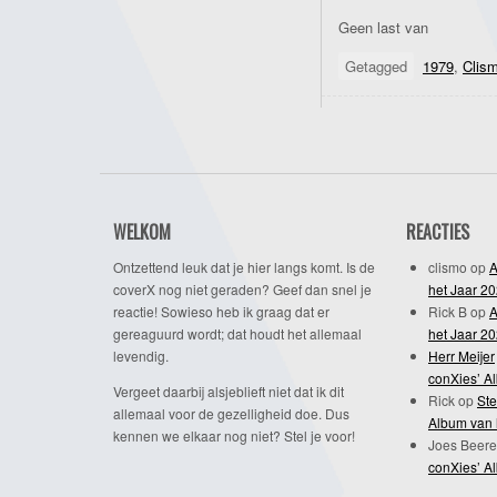
Geen last van
Getagged
1979
,
Clis
WELKOM
REACTIES
Ontzettend leuk dat je hier langs komt. Is de
clismo
op
A
coverX nog niet geraden? Geef dan snel je
het Jaar 2
reactie! Sowieso heb ik graag dat er
Rick B
op
A
gereaguurd wordt; dat houdt het allemaal
het Jaar 2
levendig.
Herr Meijer
conXies’ A
Vergeet daarbij alsjeblieft niet dat ik dit
Rick
op
Ste
allemaal voor de gezelligheid doe. Dus
Album van 
kennen we elkaar nog niet? Stel je voor!
Joes Beere
conXies’ A