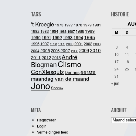
TAGS
HISTORIE
't Kroegie
AU
1981
1973
1977
1978
1979
1989
1984
1988
1982
1983
1986
1987
M
D
1995
1992
1993
1990
1991
1994
2001
1996
1997
2002
1998
1999
2003
2000
3
4
2010
2009
2005
2007
2006
2004
2008
10
11
André
2011
2012
2013
Clismo
17
18
Blogman
24
25
ConXiesquiz
eerste
Dennes
31
maandag van de maand
Jono
« jun
Sneeuw
META
ARCHIEF
Archief
Registreren
Login
Vermeldingen feed