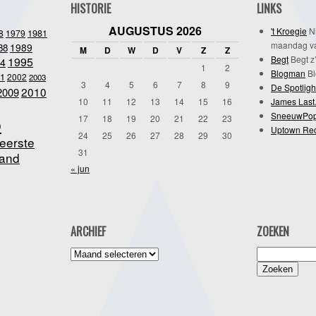
HISTORIE
LINKS
AUGUSTUS 2026
't Kroegie
Ni
1981
8
1979
maandag va
1989
88
M
D
W
D
V
Z
Z
Begt
Begt z’
1995
4
1
2
Blogman
Bl
1
2002
2003
3
4
5
6
7
8
9
De Spotligh
2010
2009
10
11
12
13
14
15
16
James Last
SneeuwPo
o
17
18
19
20
21
22
23
Uptown Re
24
25
26
27
28
29
30
eerste
31
and
« jun
ARCHIEF
ZOEKEN
Archief
Zoeken
naar: