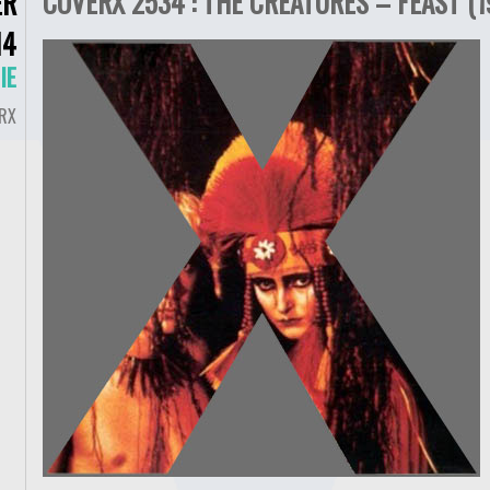
COVERX 2534 : THE CREATURES – FEAST (1
ER
14
IE
RX