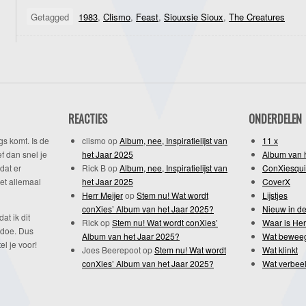
Getagged
1983
,
Clismo
,
Feast
,
Siouxsie Sioux
,
The Creatures
REACTIES
ONDERDELEN
gs komt. Is de
clismo
op
Album, nee, Inspiratielijst van
11 x
f dan snel je
het Jaar 2025
Album van 
dat er
Rick B
op
Album, nee, Inspiratielijst van
ConXiesqui
et allemaal
het Jaar 2025
CoverX
Herr Meijer
op
Stem nu! Wat wordt
Lijstjes
conXies’ Album van het Jaar 2025?
Nieuw in de
dat ik dit
Rick
op
Stem nu! Wat wordt conXies’
Waar is Her
 doe. Dus
Album van het Jaar 2025?
Wat bewee
l je voor!
Joes Beerepoot
op
Stem nu! Wat wordt
Wat klinkt
conXies’ Album van het Jaar 2025?
Wat verbeel