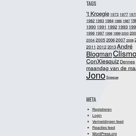
TAGS
't Kroegie
1973
1977
197
1984
19
1982
1983
1986
1987
1992
1993
1990
1991
199
200
1996
1997
1998
1999
2000
2005
2007
2006
2004
2008
André
2011
2012
2013
Clism
Blogman
ConXiesquiz
Dennes
maandag van de ma
Jono
Sneeuw
META
Registreren
Login
Vermeldingen feed
Reacties feed
WordPress.org