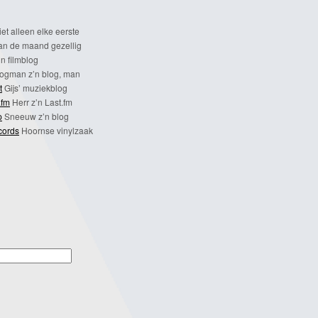
et alleen elke eerste
n de maand gezellig
n filmblog
ogman z’n blog, man
t
Gijs’ muziekblog
.fm
Herr z’n Last.fm
p
Sneeuw z’n blog
cords
Hoornse vinylzaak