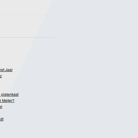
het Jaar
z
 platenkast
r Meijer?
gt
dt