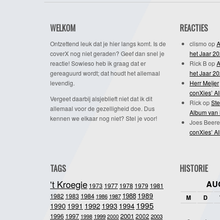
WELKOM
REACTIES
Ontzettend leuk dat je hier langs komt. Is de
clismo
op
A
coverX nog niet geraden? Geef dan snel je
het Jaar 2
reactie! Sowieso heb ik graag dat er
Rick B
op
A
gereaguurd wordt; dat houdt het allemaal
het Jaar 2
levendig.
Herr Meijer
conXies’ A
Vergeet daarbij alsjeblieft niet dat ik dit
Rick
op
Ste
allemaal voor de gezelligheid doe. Dus
Album van 
kennen we elkaar nog niet? Stel je voor!
Joes Beere
conXies’ A
TAGS
HISTORIE
't Kroegie
AU
1981
1973
1977
1978
1979
1989
1984
1988
1982
1983
1986
1987
M
D
1995
1992
1993
1990
1991
1994
2001
1996
1997
2002
1998
1999
2003
2000