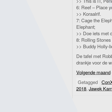
>> This is IT, Pen
6: Reef – Place y
>> Koraalrif.
7: Cage the Eleph
Elephant;
>> Doe iets met d
8: Rolling Stones
>> Buddy Holly-li
De tafel met Rob
drankje voor de 
Volgende maand
Getagged
ConX
2018
,
Jawek Kam