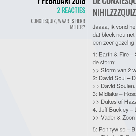
DE CONXIESQU
7 FEBRUARI 2018
2 REACTIES
NIHILZZZQUIZ
CONXIESQUIZ
,
WAAR IS HERR
Jaaaa, ik vond h
MEIJER?
dat bleek nou net 
een zeer gezellig 
1: Earth & Fire –
de storm;
>> Storm van 2 w
2: David Soul – D
>> David Soulen.
3: Midlake – Ros
>> Dukes of Hazz
4: Jeff Buckley –
>> Vader & Zoon 
5: Pennywise – Br