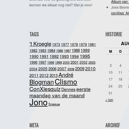
Album van 
kennen we elkaar nog niet? Stel je voor!
Joes Beere
conXies’ A
TAGS
HISTORIE
't Kroegie
AU
1981
1973
1977
1978
1979
1989
1984
1988
1982
1983
1986
1987
M
D
1995
1992
1993
1990
1991
1994
2001
1996
1997
2002
1998
1999
2003
2000
3
4
2010
2009
2005
2007
2006
2004
2008
10
11
André
2011
2012
2013
Clismo
17
18
Blogman
24
25
ConXiesquiz
eerste
Dennes
31
maandag van de maand
Jono
« jun
Sneeuw
META
ARCHIEF