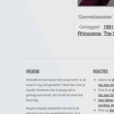
‘Genreklassieker’
Getagged
1991
Rhinoceros
,
The 
WELKOM
REACTIES
Ontzettend leuk dat je hier langs komt. Is de
clismo
op
A
coverX nog niet geraden? Geef dan snel je
het Jaar 2
reactie! Sowieso heb ik graag dat er
Rick B
op
A
gereaguurd wordt; dat houdt het allemaal
het Jaar 2
levendig.
Herr Meijer
conXies’ A
Vergeet daarbij alsjeblieft niet dat ik dit
Rick
op
Ste
allemaal voor de gezelligheid doe. Dus