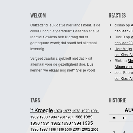
WELKOM
REACTIES
Ontzettend leuk dat je hier langs komt. Is de
clismo
op
A
coverX nog niet geraden? Geef dan snel je
het Jaar 2
reactie! Sowieso heb ik graag dat er
Rick B
op
A
gereaguurd wordt; dat houdt het allemaal
het Jaar 2
levendig.
Herr Meijer
conXies’ A
Vergeet daarbij alsjeblieft niet dat ik dit
Rick
op
Ste
allemaal voor de gezelligheid doe. Dus
Album van 
kennen we elkaar nog niet? Stel je voor!
Joes Beere
conXies’ A
TAGS
HISTORIE
't Kroegie
AU
1981
1973
1977
1978
1979
1989
1984
1988
1982
1983
1986
1987
M
D
1995
1992
1993
1990
1991
1994
2001
1996
1997
2002
1998
1999
2003
2000
3
4