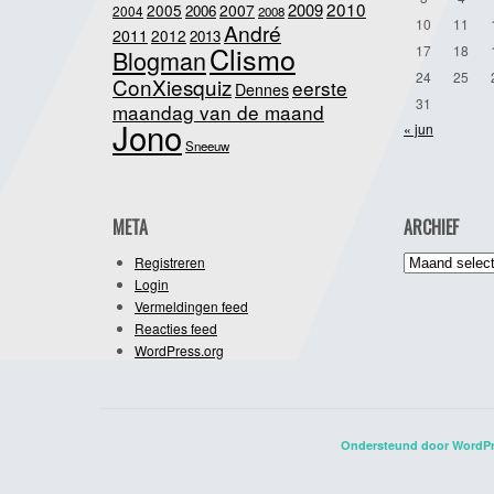
2010
2009
2005
2007
2006
2004
2008
10
11
André
2011
2012
2013
Clismo
17
18
Blogman
24
25
ConXiesquiz
eerste
Dennes
31
maandag van de maand
Jono
« jun
Sneeuw
META
ARCHIEF
Archief
Registreren
Login
Vermeldingen feed
Reacties feed
WordPress.org
Ondersteund door WordP