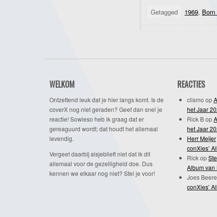
Getagged
1969
,
Born 
WELKOM
REACTIES
Ontzettend leuk dat je hier langs komt. Is de
clismo
op
A
coverX nog niet geraden? Geef dan snel je
het Jaar 2
reactie! Sowieso heb ik graag dat er
Rick B
op
A
gereaguurd wordt; dat houdt het allemaal
het Jaar 2
levendig.
Herr Meijer
conXies’ A
Vergeet daarbij alsjeblieft niet dat ik dit
Rick
op
Ste
allemaal voor de gezelligheid doe. Dus
Album van 
kennen we elkaar nog niet? Stel je voor!
Joes Beere
conXies’ A