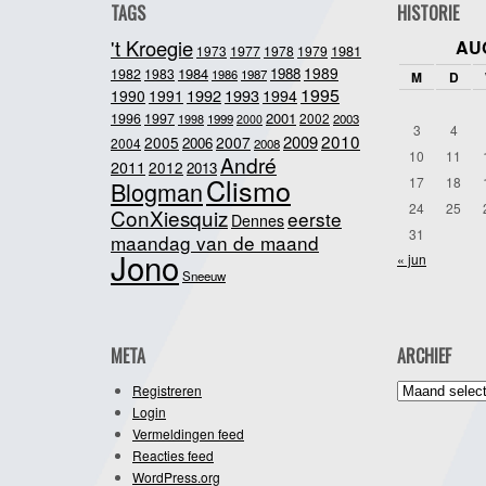
TAGS
HISTORIE
't Kroegie
AU
1981
1973
1977
1978
1979
1989
1984
1988
1982
1983
1986
1987
M
D
1995
1992
1993
1990
1991
1994
2001
1996
1997
2002
1998
1999
2003
2000
3
4
2010
2009
2005
2007
2006
2004
2008
10
11
André
2011
2012
2013
Clismo
17
18
Blogman
24
25
ConXiesquiz
eerste
Dennes
31
maandag van de maand
Jono
« jun
Sneeuw
META
ARCHIEF
Archief
Registreren
Login
Vermeldingen feed
Reacties feed
WordPress.org