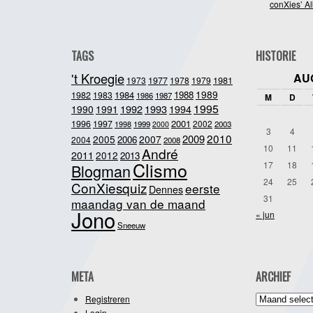
conXies’ A
TAGS
HISTORIE
't Kroegie
AU
1981
1973
1977
1978
1979
1989
1984
1988
1982
1983
1986
1987
M
D
1995
1992
1993
1990
1991
1994
2001
1996
1997
2002
1998
1999
2003
2000
3
4
2010
2009
2005
2007
2006
2004
2008
10
11
André
2011
2012
2013
Clismo
17
18
Blogman
24
25
ConXiesquiz
eerste
Dennes
31
maandag van de maand
Jono
« jun
Sneeuw
META
ARCHIEF
Archief
Registreren
Login