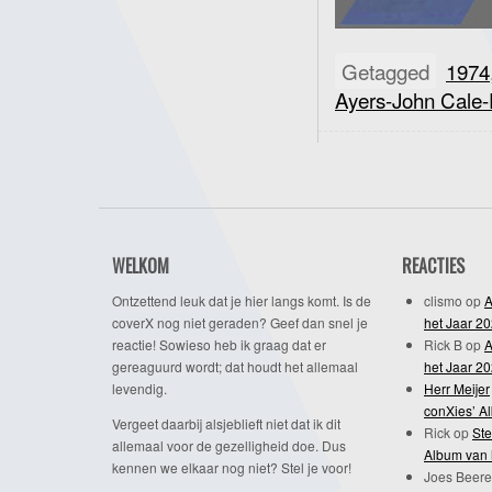
Getagged
1974
Ayers-John Cale
WELKOM
REACTIES
Ontzettend leuk dat je hier langs komt. Is de
clismo
op
A
coverX nog niet geraden? Geef dan snel je
het Jaar 2
reactie! Sowieso heb ik graag dat er
Rick B
op
A
gereaguurd wordt; dat houdt het allemaal
het Jaar 2
levendig.
Herr Meijer
conXies’ A
Vergeet daarbij alsjeblieft niet dat ik dit
Rick
op
Ste
allemaal voor de gezelligheid doe. Dus
Album van 
kennen we elkaar nog niet? Stel je voor!
Joes Beere