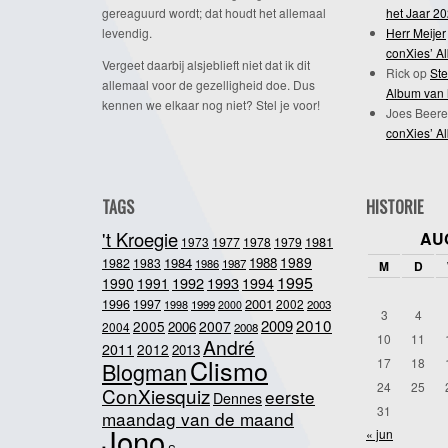
gereaguurd wordt; dat houdt het allemaal
het Jaar 2
levendig.
Herr Meijer
conXies’ A
Vergeet daarbij alsjeblieft niet dat ik dit
Rick
op
Ste
allemaal voor de gezelligheid doe. Dus
Album van 
kennen we elkaar nog niet? Stel je voor!
Joes Beere
conXies’ A
TAGS
HISTORIE
't Kroegie
AU
1981
1973
1977
1978
1979
1989
1984
1988
1982
1983
1986
1987
M
D
1995
1992
1993
1990
1991
1994
2001
1996
1997
2002
1998
1999
2003
2000
3
4
2010
2009
2005
2007
2006
2004
2008
10
11
André
2011
2012
2013
Clismo
17
18
Blogman
24
25
ConXiesquiz
eerste
Dennes
31
maandag van de maand
Jono
« jun