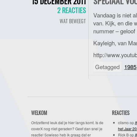
SPECIAAL VOO
15 DECEMBER 2011
2 REACTIES
Vandaag is niet a
WAT BEWEEGT
van. Kijk, en die 
nummer – geloof i
Kayleigh, van Mari
http://www.yout
Getagged
1985
WELKOM
REACTIES
Ontzettend leuk dat je hier langs komt. Is de
clismo
op
A
coverX nog niet geraden? Geef dan snel je
het Jaar 2
reactie! Sowieso heb ik graag dat er
Rick B
op
A