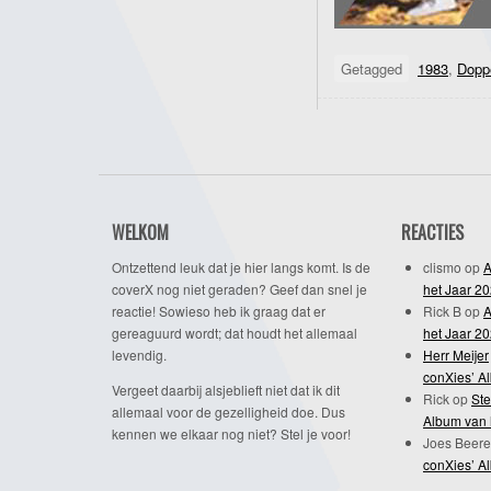
Getagged
1983
,
Dopp
WELKOM
REACTIES
Ontzettend leuk dat je hier langs komt. Is de
clismo
op
A
coverX nog niet geraden? Geef dan snel je
het Jaar 2
reactie! Sowieso heb ik graag dat er
Rick B
op
A
gereaguurd wordt; dat houdt het allemaal
het Jaar 2
levendig.
Herr Meijer
conXies’ A
Vergeet daarbij alsjeblieft niet dat ik dit
Rick
op
Ste
allemaal voor de gezelligheid doe. Dus
Album van 
kennen we elkaar nog niet? Stel je voor!
Joes Beere
conXies’ A