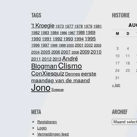
TAGS
HISTORIE
't Kroegie
AU
1981
1973
1977
1978
1979
1989
1984
1988
1982
1983
1986
1987
M
D
1995
1992
1993
1990
1991
1994
2001
1996
1997
2002
1998
1999
2003
2000
3
4
2010
2009
2005
2007
2006
2004
2008
10
11
André
2011
2012
2013
Clismo
17
18
Blogman
24
25
ConXiesquiz
eerste
Dennes
31
maandag van de maand
Jono
« jun
Sneeuw
META
ARCHIEF
Archief
Registreren
Login
Vermeldingen feed