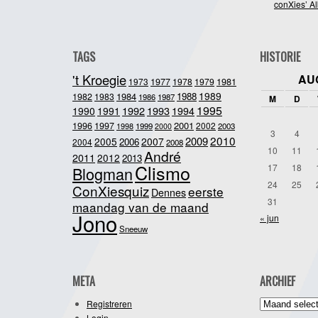
conXies’ A
TAGS
HISTORIE
't Kroegie
AU
1981
1973
1977
1978
1979
1989
1984
1988
1982
1983
1986
1987
M
D
1995
1992
1993
1990
1991
1994
2001
1996
1997
2002
1998
1999
2003
2000
3
4
2010
2009
2005
2007
2006
2004
2008
10
11
André
2011
2012
2013
Clismo
17
18
Blogman
24
25
ConXiesquiz
eerste
Dennes
31
maandag van de maand
Jono
« jun
Sneeuw
META
ARCHIEF
Archief
Registreren
Login