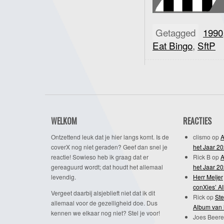
Getagged
1990
Eat Bingo
,
SftP
WELKOM
REACTIES
Ontzettend leuk dat je hier langs komt. Is de
clismo
op
A
coverX nog niet geraden? Geef dan snel je
het Jaar 2
reactie! Sowieso heb ik graag dat er
Rick B
op
A
gereaguurd wordt; dat houdt het allemaal
het Jaar 2
levendig.
Herr Meijer
conXies’ A
Vergeet daarbij alsjeblieft niet dat ik dit
Rick
op
Ste
allemaal voor de gezelligheid doe. Dus
Album van 
kennen we elkaar nog niet? Stel je voor!
Joes Beere