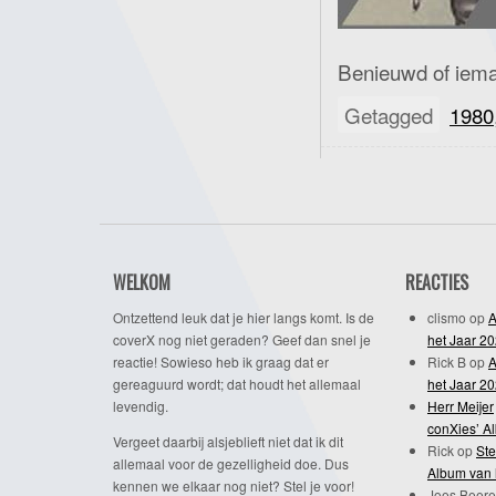
Benieuwd of ieman
Getagged
1980
WELKOM
REACTIES
Ontzettend leuk dat je hier langs komt. Is de
clismo
op
A
coverX nog niet geraden? Geef dan snel je
het Jaar 2
reactie! Sowieso heb ik graag dat er
Rick B
op
A
gereaguurd wordt; dat houdt het allemaal
het Jaar 2
levendig.
Herr Meijer
conXies’ A
Vergeet daarbij alsjeblieft niet dat ik dit
Rick
op
Ste
allemaal voor de gezelligheid doe. Dus
Album van 
kennen we elkaar nog niet? Stel je voor!
Joes Beere