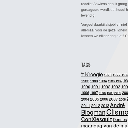
reactie! Sowieso heb ik graag 
gereaguurd wordt; dat houdt h
levendig.
Vergeet daarbij alsjeblieft niet 
allemaal voor de gezelligheid
kennen we elkaar nog niet? Ste
TAGS
't Kroegie
1973
1977
197
1984
19
1982
1983
1986
1987
1992
1993
1990
1991
199
200
1996
1997
1998
1999
2000
2005
2007
2006
2004
2008
André
2011
2012
2013
Clism
Blogman
ConXiesquiz
Dennes
maandag van de ma