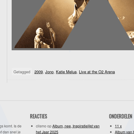
Getagged
2009
,
Jono
,
Katie Melua
,
Live at the O2 Arena
REACTIES
ONDERDELEN
gs komt. Is de
clismo
op
Album, nee, Inspiratielijst van
11 x
f dan snel je
het Jaar 2025
Album van 