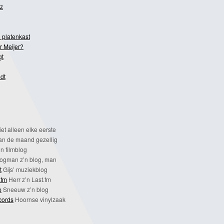
z
 platenkast
r Meijer?
gt
dt
et alleen elke eerste
n de maand gezellig
n filmblog
ogman z’n blog, man
t
Gijs’ muziekblog
.fm
Herr z’n Last.fm
p
Sneeuw z’n blog
cords
Hoornse vinylzaak