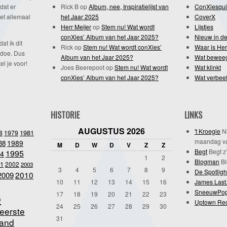
dat er
Rick B
op
Album, nee, Inspiratielijst van
ConXiesqui
et allemaal
het Jaar 2025
CoverX
Herr Meijer
op
Stem nu! Wat wordt
Lijstjes
conXies’ Album van het Jaar 2025?
Nieuw in de
dat ik dit
Rick
op
Stem nu! Wat wordt conXies’
Waar is Her
 doe. Dus
Album van het Jaar 2025?
Wat bewee
l je voor!
Joes Beerepoot
op
Stem nu! Wat wordt
Wat klinkt
conXies’ Album van het Jaar 2025?
Wat verbeel
HISTORIE
LINKS
AUGUSTUS 2026
't Kroegie
Ni
1981
8
1979
maandag va
1989
88
M
D
W
D
V
Z
Z
Begt
Begt z’
1995
4
1
2
Blogman
Bl
1
2002
2003
3
4
5
6
7
8
9
De Spotligh
2010
2009
10
11
12
13
14
15
16
James Last
SneeuwPo
o
17
18
19
20
21
22
23
Uptown Re
24
25
26
27
28
29
30
eerste
31
and