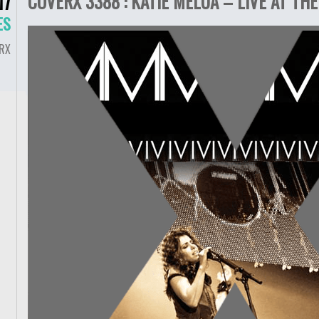
COVERX 3388 : KATIE MELUA – LIVE AT THE
17
ES
RX