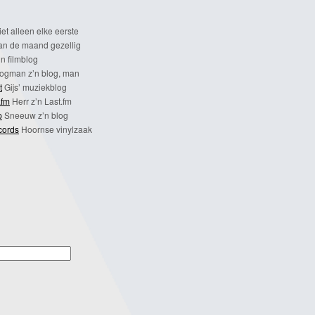
et alleen elke eerste
n de maand gezellig
n filmblog
ogman z’n blog, man
t
Gijs’ muziekblog
.fm
Herr z’n Last.fm
p
Sneeuw z’n blog
cords
Hoornse vinylzaak