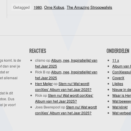
Getagged
1980
,
Ome Kobus
,
The Amazing Stroopwafels
REACTIES
ONDERDELEN
gs komt. Is de
clismo
op
Album, nee, Inspiratielijst van
11 x
f dan snel je
het Jaar 2025
Album van 
dat er
Rick B
op
Album, nee, Inspiratielijst van
ConXiesqui
et allemaal
het Jaar 2025
CoverX
Herr Meijer
op
Stem nu! Wat wordt
Lijstjes
conXies’ Album van het Jaar 2025?
Nieuw in de
dat ik dit
Rick
op
Stem nu! Wat wordt conXies’
Waar is Her
 doe. Dus
Album van het Jaar 2025?
Wat bewee
l je voor!
Joes Beerepoot
op
Stem nu! Wat wordt
Wat klinkt
conXies’ Album van het Jaar 2025?
Wat verbeel