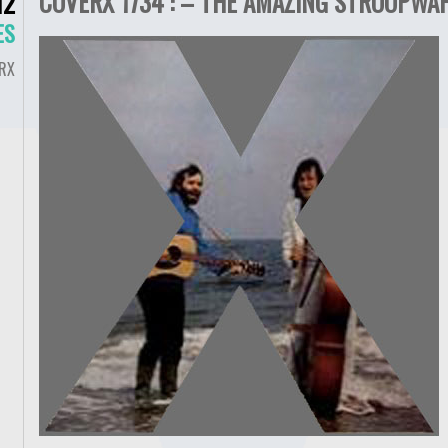
COVERX 1734 : – THE AMAZING STROOPWAF
12
ES
RX