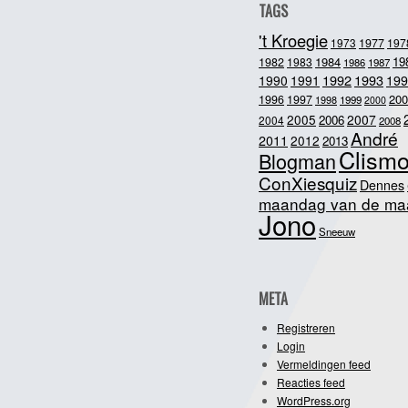
TAGS
't Kroegie
1973
1977
197
1984
19
1982
1983
1986
1987
1992
1993
1990
1991
199
200
1996
1997
1998
1999
2000
2005
2007
2006
2004
2008
André
2011
2012
2013
Clism
Blogman
ConXiesquiz
Dennes
maandag van de ma
Jono
Sneeuw
META
Registreren
Login
Vermeldingen feed
Reacties feed
WordPress.org