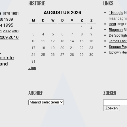
HISTORIE
LINKS
AUGUSTUS 2026
't Kroegie
Ni
1981
8
1979
maandag va
1989
88
M
D
W
D
V
Z
Z
Begt
Begt z’
1995
4
1
2
Blogman
Bl
1
2002
2003
3
4
5
6
7
8
9
De Spotligh
2010
2009
10
11
12
13
14
15
16
James Last
SneeuwPo
o
17
18
19
20
21
22
23
Uptown Re
24
25
26
27
28
29
30
eerste
31
and
« jun
ARCHIEF
ZOEKEN
Archief
Zoeken
naar: