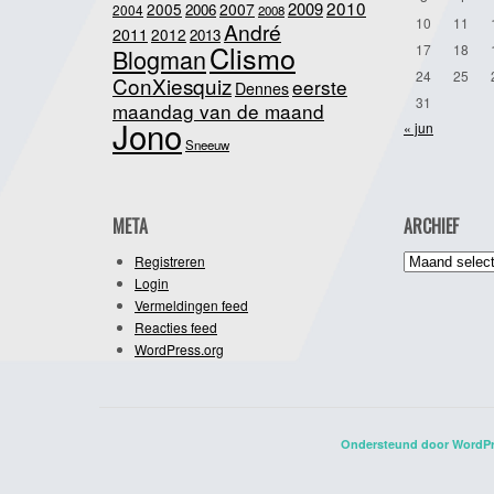
2010
2009
2005
2007
2006
2004
2008
10
11
André
2011
2012
2013
Clismo
17
18
Blogman
24
25
ConXiesquiz
eerste
Dennes
31
maandag van de maand
Jono
« jun
Sneeuw
META
ARCHIEF
Archief
Registreren
Login
Vermeldingen feed
Reacties feed
WordPress.org
Ondersteund door WordP