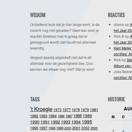
WELKOM
REACTIES
Ontzettend leuk dat je hier langs komt. Is de
clismo
op
A
coverX nog niet geraden? Geef dan snel je
het Jaar 2
reactie! Sowieso heb ik graag dat er
Rick B
op
A
gereaguurd wordt; dat houdt het allemaal
het Jaar 2
levendig.
Herr Meijer
conXies’ A
Vergeet daarbij alsjeblieft niet dat ik dit
Rick
op
Ste
allemaal voor de gezelligheid doe. Dus
Album van 
kennen we elkaar nog niet? Stel je voor!
Joes Beere
conXies’ A
TAGS
HISTORIE
't Kroegie
AU
1981
1973
1977
1978
1979
1989
1984
1988
1982
1983
1986
1987
M
D
1995
1992
1993
1990
1991
1994
2001
1996
1997
2002
1998
1999
2003
2000
3
4