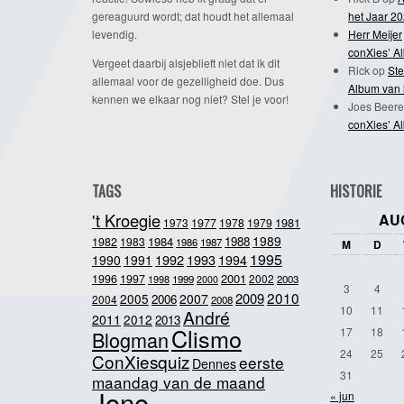
gereaguurd wordt; dat houdt het allemaal
het Jaar 2
levendig.
Herr Meijer
conXies’ A
Vergeet daarbij alsjeblieft niet dat ik dit
Rick
op
Ste
allemaal voor de gezelligheid doe. Dus
Album van 
kennen we elkaar nog niet? Stel je voor!
Joes Beere
conXies’ A
TAGS
HISTORIE
't Kroegie
AU
1981
1973
1977
1978
1979
1989
1984
1988
1982
1983
1986
1987
M
D
1995
1992
1993
1990
1991
1994
2001
1996
1997
2002
1998
1999
2003
2000
3
4
2010
2009
2005
2007
2006
2004
2008
10
11
André
2011
2012
2013
Clismo
17
18
Blogman
24
25
ConXiesquiz
eerste
Dennes
31
maandag van de maand
Jono
« jun