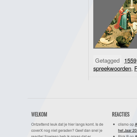
Getagged
1559
spreekwoorden
,
P
WELKOM
REACTIES
Ontzettend leuk dat je hier langs komt. Is de
clismo
op
A
coverX nog niet geraden? Geef dan snel je
het Jaar 2
reactie! Sowieso heb ik graag dat er
Rick B
op
A