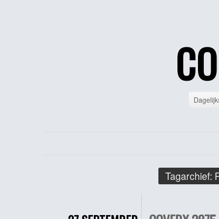
CO
Dagelijk
Tagarchief:
P