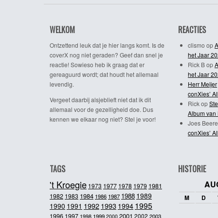
WELKOM
REACTIES
Ontzettend leuk dat je hier langs komt. Is de
clismo
op
A
coverX nog niet geraden? Geef dan snel je
het Jaar 2
reactie! Sowieso heb ik graag dat er
Rick B
op
A
gereaguurd wordt; dat houdt het allemaal
het Jaar 2
levendig.
Herr Meijer
conXies’ A
Vergeet daarbij alsjeblieft niet dat ik dit
Rick
op
Ste
allemaal voor de gezelligheid doe. Dus
Album van 
kennen we elkaar nog niet? Stel je voor!
Joes Beere
conXies’ A
TAGS
HISTORIE
't Kroegie
AU
1981
1973
1977
1978
1979
1989
1984
1988
1982
1983
1986
1987
M
D
1995
1992
1993
1990
1991
1994
2001
1996
1997
2002
1998
1999
2003
2000