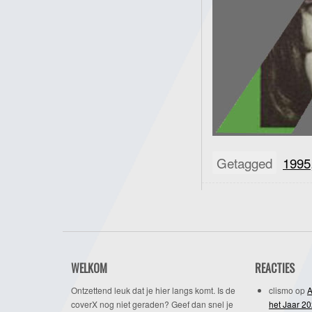
Getagged
1995
WELKOM
REACTIES
Ontzettend leuk dat je hier langs komt. Is de
clismo
op
A
coverX nog niet geraden? Geef dan snel je
het Jaar 2