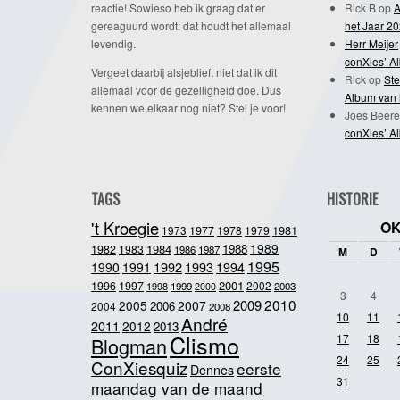
reactie! Sowieso heb ik graag dat er
Rick B
op
A
gereaguurd wordt; dat houdt het allemaal
het Jaar 2
levendig.
Herr Meijer
conXies’ A
Vergeet daarbij alsjeblieft niet dat ik dit
Rick
op
Ste
allemaal voor de gezelligheid doe. Dus
Album van 
kennen we elkaar nog niet? Stel je voor!
Joes Beere
conXies’ A
TAGS
HISTORIE
't Kroegie
OK
1981
1973
1977
1978
1979
1989
1984
1988
1982
1983
1986
1987
M
D
1995
1992
1993
1990
1991
1994
2001
1996
1997
2002
1998
1999
2003
2000
3
4
2010
2009
2005
2007
2006
2004
2008
10
11
André
2011
2012
2013
Clismo
17
18
Blogman
24
25
ConXiesquiz
eerste
Dennes
31
maandag van de maand