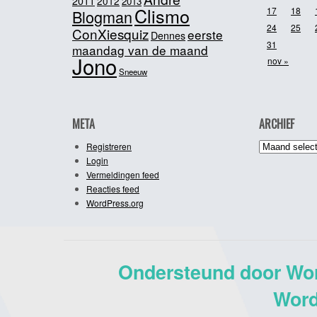
2011
2012
2013
Clismo
17
18
Blogman
24
25
ConXiesquiz
eerste
Dennes
31
maandag van de maand
Jono
nov »
Sneeuw
META
ARCHIEF
Archief
Registreren
Login
Vermeldingen feed
Reacties feed
WordPress.org
Ondersteund door Wo
Word