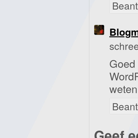
Bean
Blog
schree
Goed 
WordPr
weten
Bean
Geef e