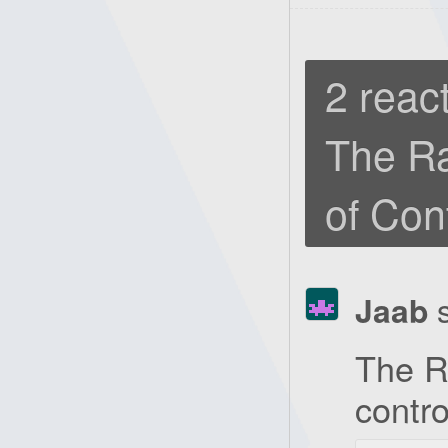
2 react
The Ra
of Con
Jaab
The R
contro