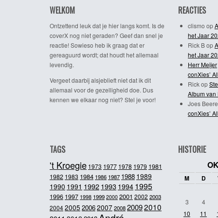
WELKOM
REACTIES
Ontzettend leuk dat je hier langs komt. Is de
clismo
op
A
coverX nog niet geraden? Geef dan snel je
het Jaar 2
reactie! Sowieso heb ik graag dat er
Rick B
op
A
gereaguurd wordt; dat houdt het allemaal
het Jaar 2
levendig.
Herr Meijer
conXies’ A
Vergeet daarbij alsjeblieft niet dat ik dit
Rick
op
Ste
allemaal voor de gezelligheid doe. Dus
Album van 
kennen we elkaar nog niet? Stel je voor!
Joes Beere
conXies’ A
TAGS
HISTORIE
't Kroegie
OK
1981
1973
1977
1978
1979
1989
1984
1988
1982
1983
1986
1987
M
D
1995
1992
1993
1990
1991
1994
2001
1996
1997
2002
1998
1999
2003
2000
3
4
2010
2009
2005
2007
2006
2004
2008
10
11
André