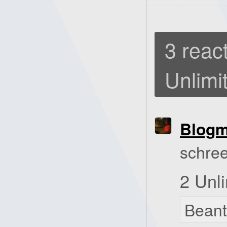
3 react
Unlimi
Blog
schree
2 Unli
Bean