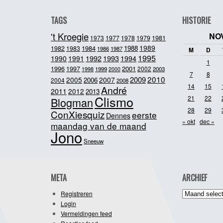
TAGS
HISTORIE
't Kroegie
NO
1981
1973
1977
1978
1979
1989
1984
1988
1982
1983
1986
1987
M
D
1995
1992
1993
1990
1991
1994
1
2001
1996
1997
2002
1998
1999
2003
2000
7
8
2010
2009
2005
2007
2006
2004
2008
14
15
André
2011
2012
2013
Clismo
21
22
Blogman
28
29
ConXiesquiz
eerste
Dennes
« okt
dec »
maandag van de maand
Jono
Sneeuw
META
ARCHIEF
Archief
Registreren
Login
Vermeldingen feed