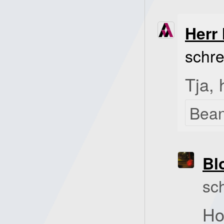
Herr 
schre
Tja, 
Bea
Bl
sc
Ho