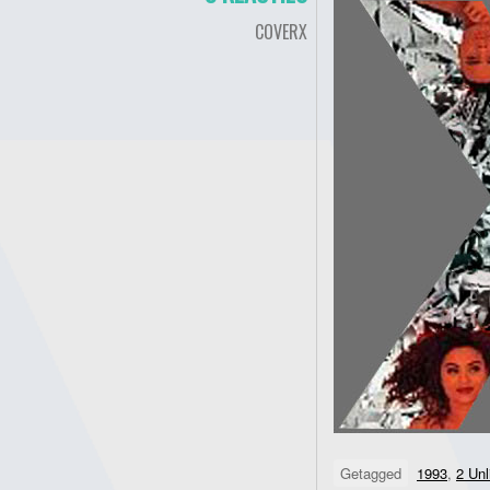
COVERX
Getagged
1993
,
2 Unl