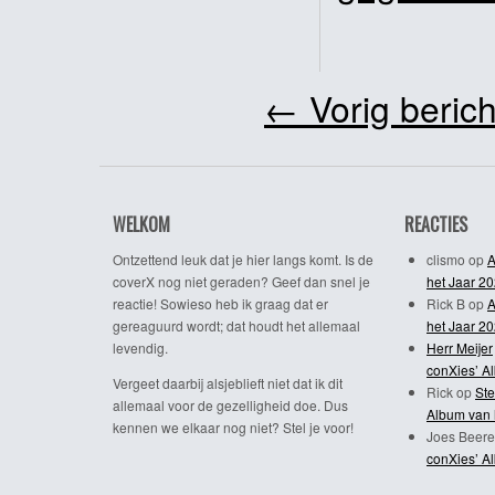
←
Vorig berich
WELKOM
REACTIES
Ontzettend leuk dat je hier langs komt. Is de
clismo
op
A
coverX nog niet geraden? Geef dan snel je
het Jaar 2
reactie! Sowieso heb ik graag dat er
Rick B
op
A
gereaguurd wordt; dat houdt het allemaal
het Jaar 2
levendig.
Herr Meijer
conXies’ A
Vergeet daarbij alsjeblieft niet dat ik dit
Rick
op
Ste
allemaal voor de gezelligheid doe. Dus
Album van 
kennen we elkaar nog niet? Stel je voor!
Joes Beere
conXies’ A