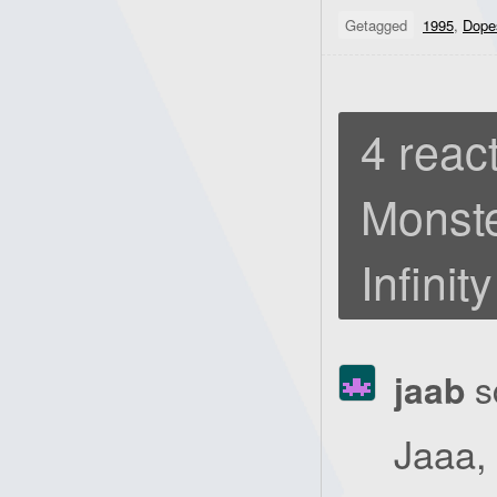
Getagged
1995
,
Dopes
4 react
Monste
Infinit
jaab
s
Jaaa,