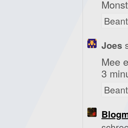
Monst
Bean
Joes
Mee ee
3 minu
Bean
Blog
schree