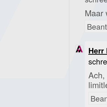
Maar w
Bean
Herr 
schre
Ach, 
limit
Bea