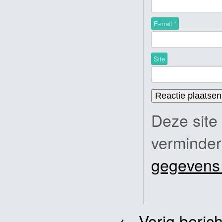
E-mail
*
Site
Deze site
verminde
gegevens
←
Vorig berich