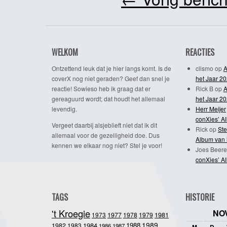
WELKOM
REACTIES
Ontzettend leuk dat je hier langs komt. Is de
clismo
op
A
coverX nog niet geraden? Geef dan snel je
het Jaar 2
reactie! Sowieso heb ik graag dat er
Rick B
op
A
gereaguurd wordt; dat houdt het allemaal
het Jaar 2
levendig.
Herr Meijer
conXies’ A
Vergeet daarbij alsjeblieft niet dat ik dit
Rick
op
Ste
allemaal voor de gezelligheid doe. Dus
Album van 
kennen we elkaar nog niet? Stel je voor!
Joes Beere
conXies’ A
TAGS
HISTORIE
't Kroegie
NO
1981
1973
1977
1978
1979
1989
1984
1988
1982
1983
1986
1987