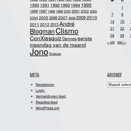
M
D
1995
1992
1993
1990
1991
1994
1
2001
1996
1997
2002
1998
1999
2003
2000
7
8
2010
2009
2005
2007
2006
2004
2008
14
15
André
2011
2012
2013
Clismo
21
22
Blogman
28
29
ConXiesquiz
eerste
Dennes
« okt
dec »
maandag van de maand
Jono
Sneeuw
META
ARCHIEF
Archief
Registreren
Login
Vermeldingen feed
Reacties feed
WordPress.org