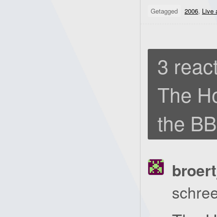
Getagged
2006
,
Live 
3 react
The Ho
the BB
broert
schree