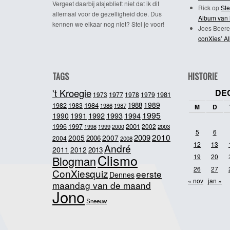
Vergeet daarbij alsjeblieft niet dat ik dit
Rick
op
Ste
allemaal voor de gezelligheid doe. Dus
Album van 
kennen we elkaar nog niet? Stel je voor!
Joes Beere
conXies’ A
TAGS
HISTORIE
't Kroegie
DE
1981
1973
1977
1978
1979
1989
1984
1988
1982
1983
1986
1987
M
D
1995
1992
1993
1990
1991
1994
2001
1996
1997
2002
1998
1999
2003
2000
5
6
2010
2009
2005
2007
2006
2004
2008
12
13
André
2011
2012
2013
Clismo
19
20
Blogman
26
27
ConXiesquiz
eerste
Dennes
« nov
jan »
maandag van de maand
Jono
Sneeuw