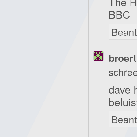
The H
BBC
Bean
broert
schree
dave 
beluis
Bean