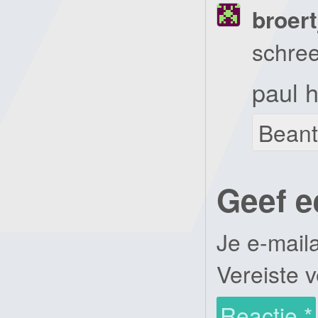
broert
schree
paul 
Bean
Geef e
Je e-mail
Vereiste 
Reactie
*