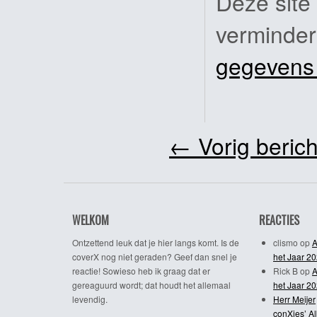
Deze site
verminde
gegevens
←
Vorig berich
WELKOM
REACTIES
Ontzettend leuk dat je hier langs komt. Is de
clismo
op
A
coverX nog niet geraden? Geef dan snel je
het Jaar 2
reactie! Sowieso heb ik graag dat er
Rick B
op
A
gereaguurd wordt; dat houdt het allemaal
het Jaar 2
levendig.
Herr Meijer
conXies’ A