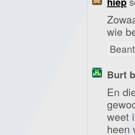
hiep
s
Zowaa
wie be
Bean
Burt b
En di
gewoo
weet i
heen