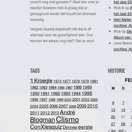
coverX nog niet geraden? Geef dan snel je
het Jaar 2
reactie! Sowieso heb ik graag dat er
Rick B
op
A
gereaguurd wordt; dat houdt het allemaal
het Jaar 2
levendig.
Herr Meijer
conXies’ A
Vergeet daarbij alsjeblieft niet dat ik dit
Rick
op
Ste
allemaal voor de gezelligheid doe. Dus
Album van 
kennen we elkaar nog niet? Stel je voor!
Joes Beere
conXies’ A
TAGS
HISTORIE
't Kroegie
FE
1981
1973
1977
1978
1979
1989
1984
1988
1982
1983
1986
1987
M
D
1995
1992
1993
1990
1991
1994
2001
1996
1997
2002
1998
1999
2003
2000
6
7
2010
2009
2005
2007
2006
2004
2008
13
14
André
2011
2012
2013
Clismo
20
21
Blogman
27
28
ConXiesquiz
eerste
Dennes
« jan
mrt »