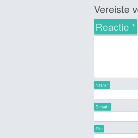
Vereiste 
Reactie
*
Naam
*
E-mail
*
Site