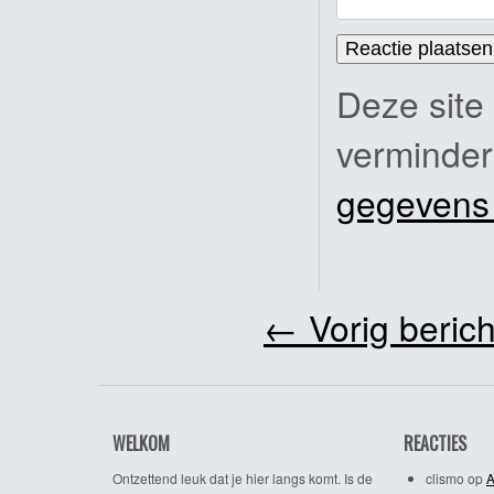
Deze site
verminde
gegevens
←
Vorig berich
WELKOM
REACTIES
Ontzettend leuk dat je hier langs komt. Is de
clismo
op
A