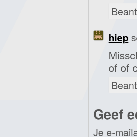
Bean
hiep
s
Missch
of of
Bean
Geef e
Je e-mail