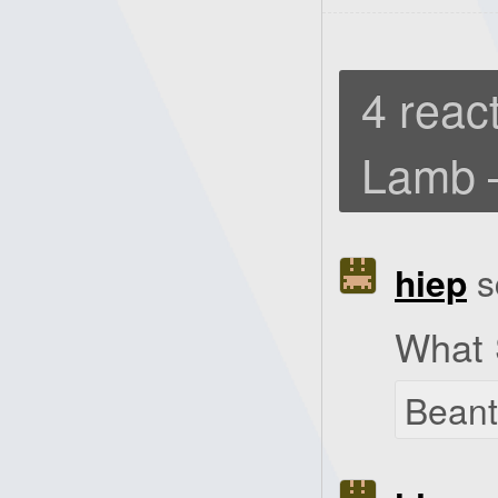
4 react
Lamb 
hiep
s
What 
Bean