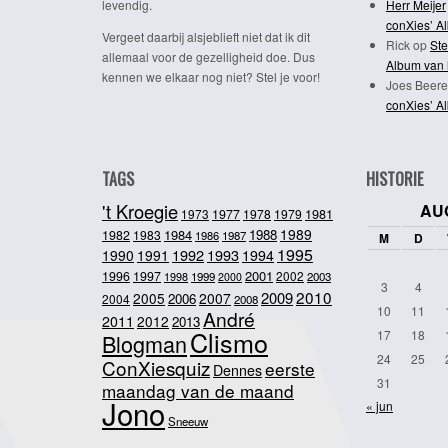
levendig.
Herr Meijer
conXies’ A
Vergeet daarbij alsjeblieft niet dat ik dit
Rick
op
Ste
allemaal voor de gezelligheid doe. Dus
Album van 
kennen we elkaar nog niet? Stel je voor!
Joes Beere
conXies’ A
TAGS
HISTORIE
't Kroegie
AU
1981
1973
1977
1978
1979
1989
1984
1988
1982
1983
1986
1987
M
D
1995
1992
1993
1990
1991
1994
2001
1996
1997
2002
1998
1999
2003
2000
3
4
2010
2009
2005
2007
2006
2004
2008
10
11
André
2011
2012
2013
Clismo
17
18
Blogman
24
25
ConXiesquiz
eerste
Dennes
31
maandag van de maand
Jono
« jun
Sneeuw