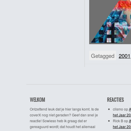
Getagged
2001
WELKOM
REACTIES
Ontzettend leuk dat je hier langs komt. Is de
clismo
op
A
coverX nog niet geraden? Geef dan snel je
het Jaar 2
reactie! Sowieso heb ik graag dat er
Rick B
op
A
gereaguurd wordt; dat houdt het allemaal
het Jaar 2