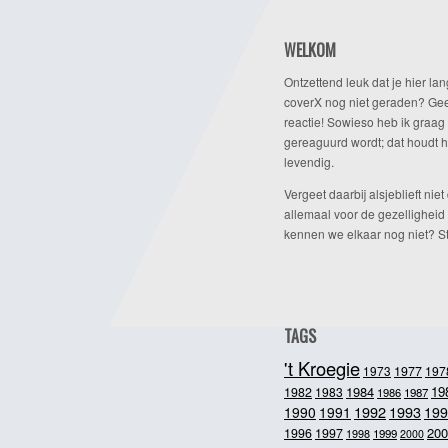
WELKOM
Ontzettend leuk dat je hier lan
coverX nog niet geraden? Gee
reactie! Sowieso heb ik graag 
gereaguurd wordt; dat houdt h
levendig.
Vergeet daarbij alsjeblieft niet 
allemaal voor de gezelligheid
kennen we elkaar nog niet? Ste
TAGS
't Kroegie
1973
1977
197
1984
19
1982
1983
1986
1987
1992
1993
1990
1991
199
200
1996
1997
1998
1999
2000