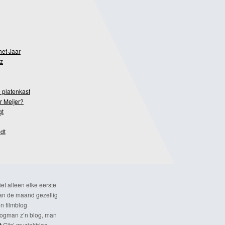
het Jaar
z
 platenkast
r Meijer?
gt
dt
et alleen elke eerste
n de maand gezellig
n filmblog
ogman z’n blog, man
t
Gijs’ muziekblog