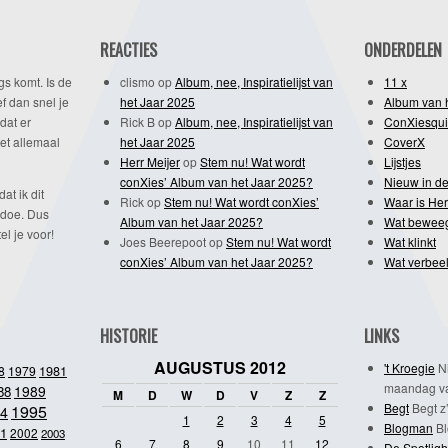
REACTIES
ONDERDELEN
gs komt. Is de
clismo
op
Album, nee, Inspiratielijst van
11 x
f dan snel je
het Jaar 2025
Album van 
dat er
Rick B
op
Album, nee, Inspiratielijst van
ConXiesqui
et allemaal
het Jaar 2025
CoverX
Herr Meijer
op
Stem nu! Wat wordt
Lijstjes
conXies’ Album van het Jaar 2025?
Nieuw in de
dat ik dit
Rick
op
Stem nu! Wat wordt conXies’
Waar is Her
 doe. Dus
Album van het Jaar 2025?
Wat bewee
l je voor!
Joes Beerepoot
op
Stem nu! Wat wordt
Wat klinkt
conXies’ Album van het Jaar 2025?
Wat verbeel
HISTORIE
LINKS
AUGUSTUS 2012
't Kroegie
Ni
1981
8
1979
maandag va
1989
88
M
D
W
D
V
Z
Z
Begt
Begt z’
1995
4
1
2
3
4
5
Blogman
Bl
1
2002
2003
6
7
8
9
10
11
12
De Spotligh