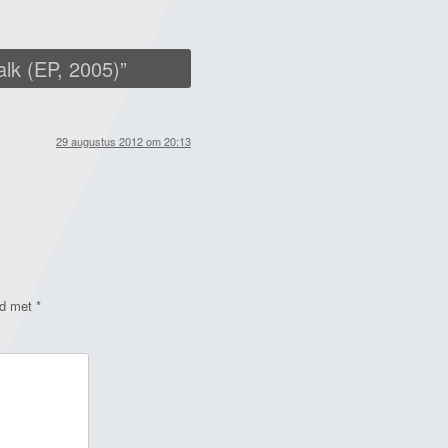
alk (EP, 2005)
”
29 augustus 2012 om 20:13
rd met
*