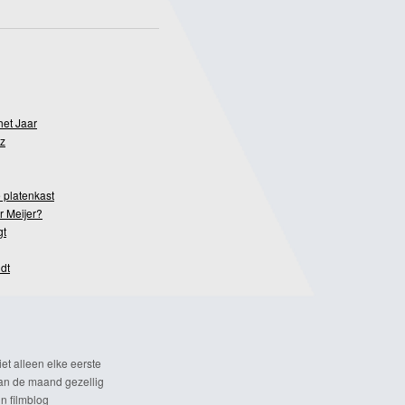
het Jaar
z
 platenkast
r Meijer?
gt
dt
et alleen elke eerste
n de maand gezellig
n filmblog