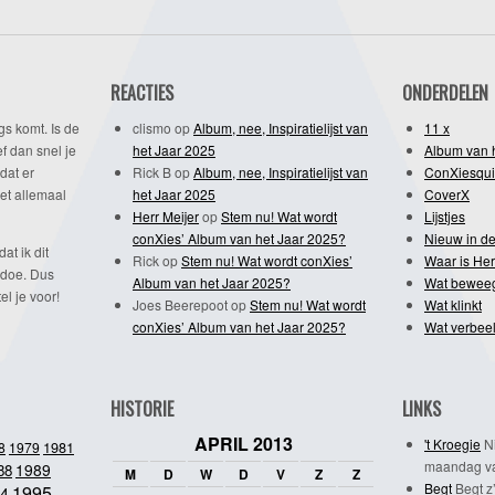
REACTIES
ONDERDELEN
gs komt. Is de
clismo
op
Album, nee, Inspiratielijst van
11 x
f dan snel je
het Jaar 2025
Album van 
dat er
Rick B
op
Album, nee, Inspiratielijst van
ConXiesqui
et allemaal
het Jaar 2025
CoverX
Herr Meijer
op
Stem nu! Wat wordt
Lijstjes
conXies’ Album van het Jaar 2025?
Nieuw in de
dat ik dit
Rick
op
Stem nu! Wat wordt conXies’
Waar is Her
 doe. Dus
Album van het Jaar 2025?
Wat bewee
l je voor!
Joes Beerepoot
op
Stem nu! Wat wordt
Wat klinkt
conXies’ Album van het Jaar 2025?
Wat verbeel
HISTORIE
LINKS
APRIL 2013
't Kroegie
Ni
1981
8
1979
maandag va
1989
88
M
D
W
D
V
Z
Z
Begt
Begt z’
1995
4