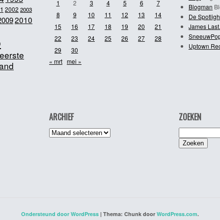
1
2
3
4
5
6
7
Blogman
Bl
1
2002
2003
8
9
10
11
12
13
14
De Spotligh
2010
2009
15
16
17
18
19
20
21
James Last
SneeuwPo
o
22
23
24
25
26
27
28
Uptown Re
29
30
eerste
« mrt
mei »
and
ARCHIEF
ZOEKEN
Archief
Zoeken
naar:
Ondersteund door WordPress
|
Thema: Chunk door
WordPress.com
.