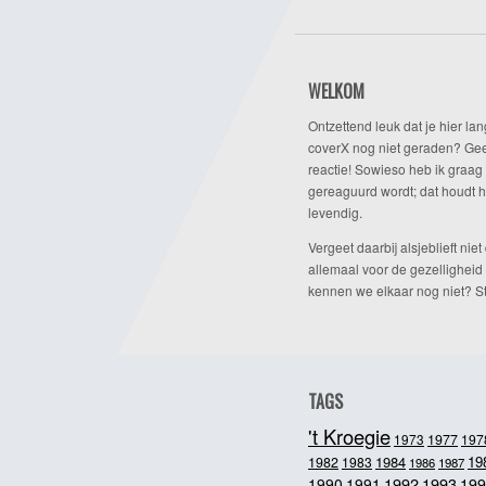
WELKOM
Ontzettend leuk dat je hier lan
coverX nog niet geraden? Gee
reactie! Sowieso heb ik graag 
gereaguurd wordt; dat houdt h
levendig.
Vergeet daarbij alsjeblieft niet 
allemaal voor de gezelligheid
kennen we elkaar nog niet? Ste
TAGS
't Kroegie
1973
1977
197
1984
19
1982
1983
1986
1987
1992
1993
1990
1991
199