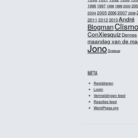
200
1996
1997
1998
1999
2000
2005
2007
2006
2004
2008
André
2011
2012
2013
Clism
Blogman
ConXiesquiz
Dennes
maandag van de ma
Jono
Sneeuw
META
Registreren
Login
Vermeldingen feed
Reacties feed
WordPress.org