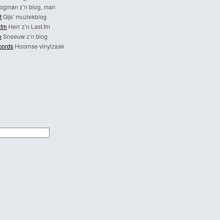
ogman z’n blog, man
t
Gijs’ muziekblog
.fm
Herr z’n Last.fm
p
Sneeuw z’n blog
cords
Hoornse vinylzaak