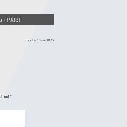
s (1988)
”
8 april 2013 om 19:19
rd met
*