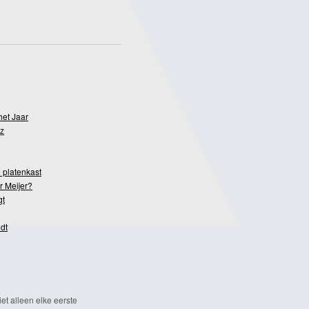
het Jaar
z
 platenkast
r Meijer?
gt
dt
et alleen elke eerste