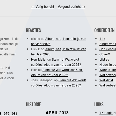
←
Vorig bericht
Volgend bericht
→
REACTIES
ONDERDELEN
gs komt. Is de
clismo
op
Album, nee, Inspiratielijst van
11 x
f dan snel je
het Jaar 2025
Album van 
dat er
Rick B
op
Album, nee, Inspiratielijst van
ConXiesqui
et allemaal
het Jaar 2025
CoverX
Herr Meijer
op
Stem nu! Wat wordt
Lijstjes
conXies’ Album van het Jaar 2025?
Nieuw in de
dat ik dit
Rick
op
Stem nu! Wat wordt conXies’
Waar is Her
 doe. Dus
Album van het Jaar 2025?
Wat bewee
l je voor!
Joes Beerepoot
op
Stem nu! Wat wordt
Wat klinkt
conXies’ Album van het Jaar 2025?
Wat verbeel
HISTORIE
LINKS
APRIL 2013
't Kroegie
Ni
1981
8
1979