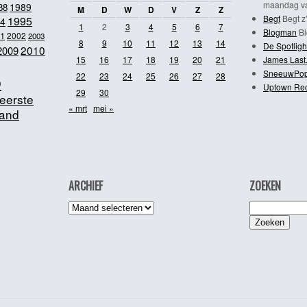
maandag va
1989
88
M
D
W
D
V
Z
Z
Begt
Begt z’
1995
4
1
2
3
4
5
6
7
Blogman
Bl
1
2002
2003
8
9
10
11
12
13
14
De Spotligh
2010
2009
15
16
17
18
19
20
21
James Last
SneeuwPo
o
22
23
24
25
26
27
28
Uptown Re
29
30
eerste
« mrt
mei »
and
ARCHIEF
ZOEKEN
Archief
Zoeken
naar: