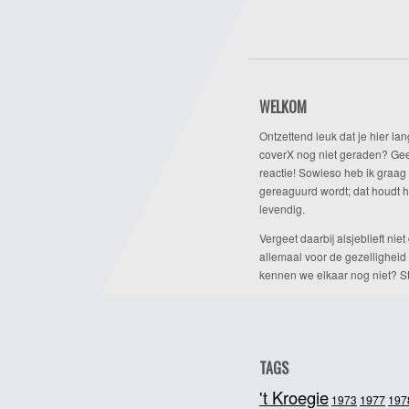
WELKOM
Ontzettend leuk dat je hier lan
coverX nog niet geraden? Gee
reactie! Sowieso heb ik graag 
gereaguurd wordt; dat houdt h
levendig.
Vergeet daarbij alsjeblieft niet 
allemaal voor de gezelligheid
kennen we elkaar nog niet? Ste
TAGS
't Kroegie
1973
1977
197