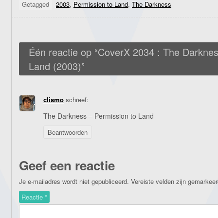
Getagged
2003
,
Permission to Land
,
The Darkness
Één reactie op “
CoverX 2034 : The Darknes
Land (2003)
”
clismo
schreef:
The Darkness – Permission to Land
Beantwoorden
Geef een reactie
Je e-mailadres wordt niet gepubliceerd.
Vereiste velden zijn gemarkee
Reactie
*