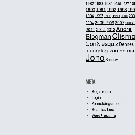
1984
19
1982
1983
1986
1987
1992
1993
1990
1991
199
200
1996
1997
1998
1999
2000
2005
2007
2006
2004
2008
André
2011
2012
2013
Clism
Blogman
ConXiesquiz
Dennes
maandag van de ma
Jono
Sneeuw
META
Registreren
Login
Vermeldingen feed
Reacties feed
WordPress.org