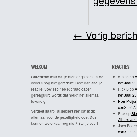
gegevens
←
Vorig berich
WELKOM
REACTIES
Ontzettend leuk dat je hier langs komt. Is de
clismo
op
A
coverX nog niet geraden? Geef dan snel je
het Jaar 2
reactie! Sowieso heb ik graag dat er
Rick B
op
A
gereaguurd wordt; dat houdt het allemaal
het Jaar 2
levendig.
Herr Meijer
conXies’ A
Vergeet daarbij alsjeblieft niet dat ik dit
Rick
op
Ste
allemaal voor de gezelligheid doe. Dus
Album van 
kennen we elkaar nog niet? Stel je voor!
Joes Beere
conXies’ A