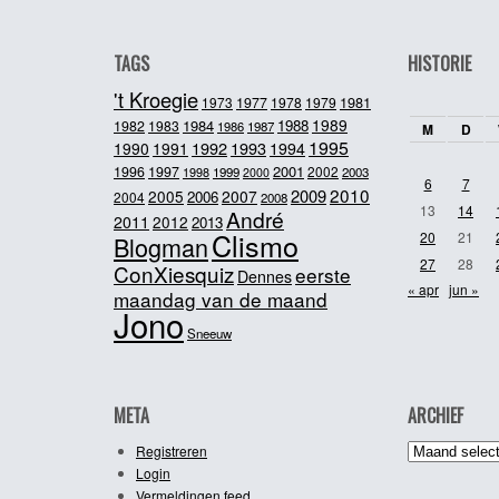
TAGS
HISTORIE
't Kroegie
1981
1973
1977
1978
1979
1989
1984
1988
1982
1983
1986
1987
M
D
1995
1992
1993
1990
1991
1994
2001
1996
1997
2002
1998
1999
2003
2000
6
7
2010
2009
2005
2007
2006
2004
2008
13
14
André
2011
2012
2013
Clismo
20
21
Blogman
27
28
ConXiesquiz
eerste
Dennes
« apr
jun »
maandag van de maand
Jono
Sneeuw
META
ARCHIEF
Archief
Registreren
Login
Vermeldingen feed