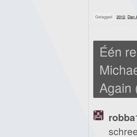
Getagged
2012
,
Dan 
Één re
Micha
Again 
robba
schree